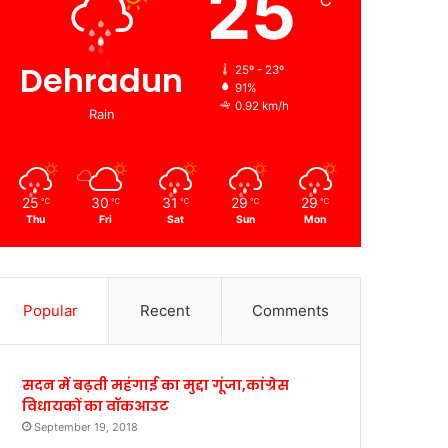
25
℃
Dehradun
25º - 23º
91%
0.92 km/h
Rain
25
30
31
29
29
℃
℃
℃
℃
℃
Thu
Fri
Sat
Sun
Mon
Popular
Recent
Comments
सदन में बढ़ती महंगाई का मुद्दा गूंजा,कांग्रेस
विधायकों का वॉकआउट
September 19, 2018