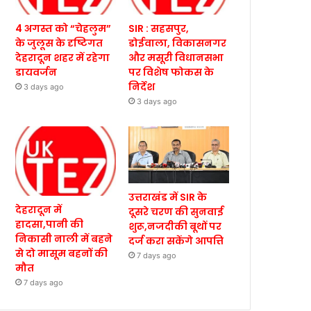
4 अगस्त को “चेहलुम”
SIR : सहसपुर,
के जुलूस के दृष्टिगत
डोईवाला, विकासनगर
देहरादून शहर में रहेगा
और मसूरी विधानसभा
डायवर्जन
पर विशेष फोकस के
निर्देश
3 days ago
3 days ago
उत्तराखंड में SIR के
देहरादून में
दूसरे चरण की सुनवाई
हादसा,पानी की
शुरू,नजदीकी बूथों पर
निकासी नाली में बहने
दर्ज करा सकेंगे आपत्ति
से दो मासूम बहनों की
7 days ago
मौत
7 days ago