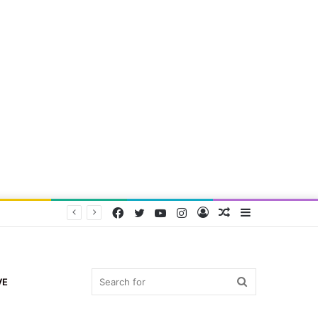
Facebook
Twitter
YouTube
Instagram
Log
Random
Sidebar
In
Article
Search
VE