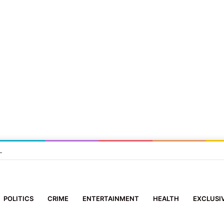
्रुप समिति’ के सदस्य ने 10 दिन के मासूम को दिया नया जीवन
POLITICS
CRIME
ENTERTAINMENT
HEALTH
EXCLUSI