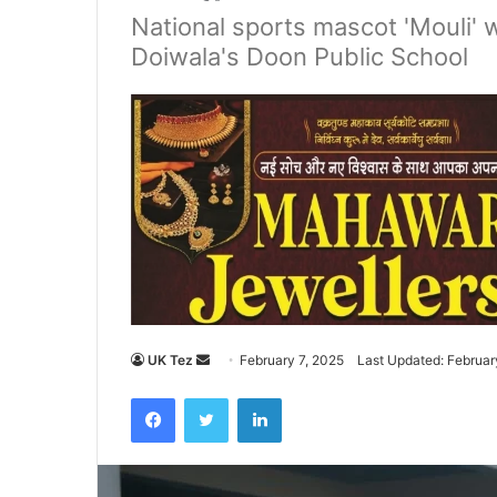
National sports mascot 'Mouli'
Doiwala's Doon Public School
UK Tez
S
February 7, 2025
Last Updated: Februar
e
Facebook
Twitter
LinkedIn
n
d
a
n