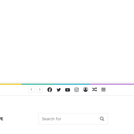
Facebook
Twitter
YouTube
Instagram
Log
Random
Sidebar
In
Article
Search
VE