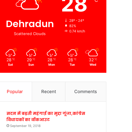
28
℃
Dehradun
28º - 24º
82%
0.74 km/h
Scattered Clouds
28
29
28
28
32
℃
℃
℃
℃
℃
Sat
Sun
Mon
Tue
Wed
Popular
Recent
Comments
सदन में बढ़ती महंगाई का मुद्दा गूंजा,कांग्रेस
विधायकों का वॉकआउट
September 19, 2018