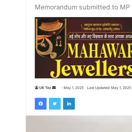
Memorandum submitted to MP fo
UK Tez
S
May 1, 2025
Last Updated: May 1, 2025
e
Facebook
Twitter
LinkedIn
n
d
a
n
e