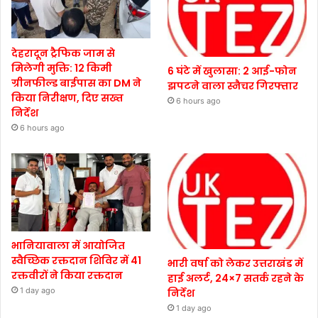
देहरादून ट्रैफिक जाम से
मिलेगी मुक्ति: 12 किमी
6 घंटे में खुलासा: 2 आई-फोन
ग्रीनफील्ड बाईपास का DM ने
झपटने वाला स्नैचर गिरफ्तार
किया निरीक्षण, दिए सख्त
6 hours ago
निर्देश
6 hours ago
भानियावाला में आयोजित
स्वैच्छिक रक्तदान शिविर में 41
भारी वर्षा को लेकर उत्तराखंड में
रक्तवीरों ने किया रक्तदान
हाई अलर्ट, 24×7 सतर्क रहने के
1 day ago
निर्देश
1 day ago