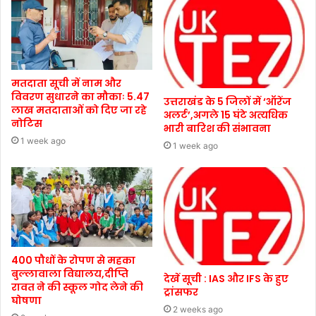
मतदाता सूची में नाम और
विवरण सुधारने का मौकाः 5.47
उत्तराखंड के 5 जिलों में ‘ऑरेंज
लाख मतदाताओं को दिए जा रहे
अलर्ट’,अगले 15 घंटे अत्यधिक
नोटिस
भारी बारिश की संभावना
1 week ago
1 week ago
400 पौधों के रोपण से महका
बुल्लावाला विद्यालय,दीप्ति
देखें सूची : IAS और IFS के हुए
रावत ने की स्कूल गोद लेने की
ट्रांसफर
घोषणा
2 weeks ago