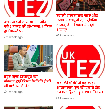
स्वामी राम साधक ग्राम और
एसआरएचयू में गुरु पूर्णिमा
उत्तराखंड में भारी बारिश और
उत्सव, देश-विदेश से पहुंचे
फ्लैश फ्लड की संभावना,7 जिले
श्रद्धालु
हाई अलर्ट पर
1 week ago
1 week ago
एड्स मुक्त देहरादून का
संकल्प,हाई रिस्क क्षेत्रों की होगी
नंदा की चौकी में बहाल हुआ
जीआईएस मैपिंग
आवागमन,पुल की एप्रोच रोड
का एक हिस्सा हुआ था क्षतिग्रस्त
1 week ago
1 week ago