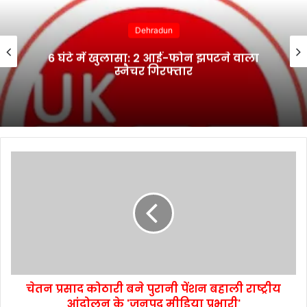
Dehradun
6 घंटे में खुलासा: 2 आई-फोन झपटने वाला
स्नैचर गिरफ्तार
चेतन प्रसाद कोठारी बने पुरानी पेंशन बहाली राष्ट्रीय
आंदोलन के 'जनपद मीडिया प्रभारी'