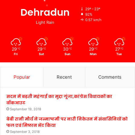
Dehradun
29º - 23º
92%
0.57 km/h
Light Rain
29
29
30
29
27
℃
℃
℃
℃
℃
Fri
Sat
Sun
Mon
Tue
Popular
Recent
Comments
सदन में बढ़ती महंगाई का मुद्दा गूंजा,कांग्रेस विधायकों का
वॉकआउट
September 19, 2018
बेबी रानी मौर्य ने जन्माष्टमी पर नारी निकेतन में संवासिनियों को
फल एवं मिष्ठान भेंट किया
September 3, 2018