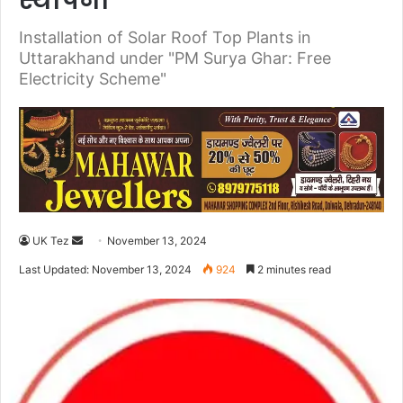
स्थापना
Installation of Solar Roof Top Plants in
Uttarakhand under "PM Surya Ghar: Free
Electricity Scheme"
UK Tez
S
November 13, 2024
e
Last Updated: November 13, 2024
924
2 minutes read
n
d
a
n
e
m