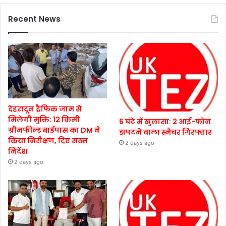
Recent News
देहरादून ट्रैफिक जाम से
मिलेगी मुक्ति: 12 किमी
6 घंटे में खुलासा: 2 आई-फोन
ग्रीनफील्ड बाईपास का DM ने
झपटने वाला स्नैचर गिरफ्तार
किया निरीक्षण, दिए सख्त
2 days ago
निर्देश
2 days ago