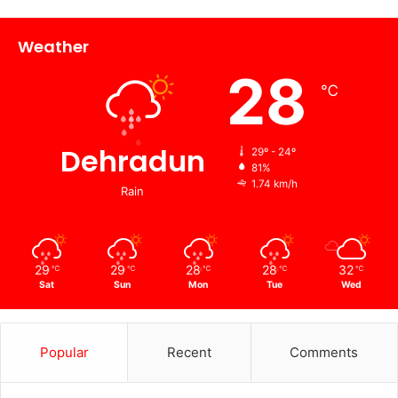
Weather
28
℃
Dehradun
29º - 24º
81%
1.74 km/h
Rain
29
29
28
28
32
℃
℃
℃
℃
℃
Sat
Sun
Mon
Tue
Wed
Popular
Recent
Comments