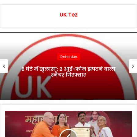
UK Tez
Dehradun
6 घंटे में खुलासा: 2 आई-फोन झपटने वाला
स्नैचर गिरफ्तार