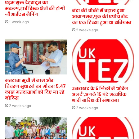
एड्स मुक्त देहरादून का
संकल्प,हाई रिस्क क्षेत्रों की होगी
नंदा की चौकी में बहाल हुआ
जीआईएस मैपिंग
आवागमन,पुल की एप्रोच रोड
का एक हिस्सा हुआ था क्षतिग्रस्त
1 week ago
2 weeks ago
मतदाता सूची में नाम और
विवरण सुधारने का मौकाः 5.47
उत्तराखंड के 5 जिलों में ‘ऑरेंज
लाख मतदाताओं को दिए जा रहे
अलर्ट’,अगले 15 घंटे अत्यधिक
नोटिस
भारी बारिश की संभावना
2 weeks ago
2 weeks ago