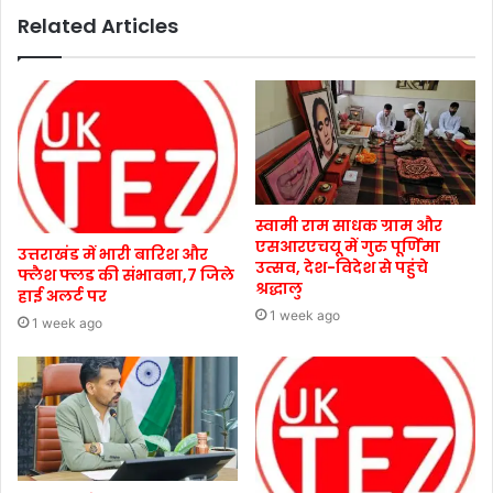
Related Articles
स्वामी राम साधक ग्राम और
एसआरएचयू में गुरु पूर्णिमा
उत्तराखंड में भारी बारिश और
उत्सव, देश-विदेश से पहुंचे
फ्लैश फ्लड की संभावना,7 जिले
श्रद्धालु
हाई अलर्ट पर
1 week ago
1 week ago