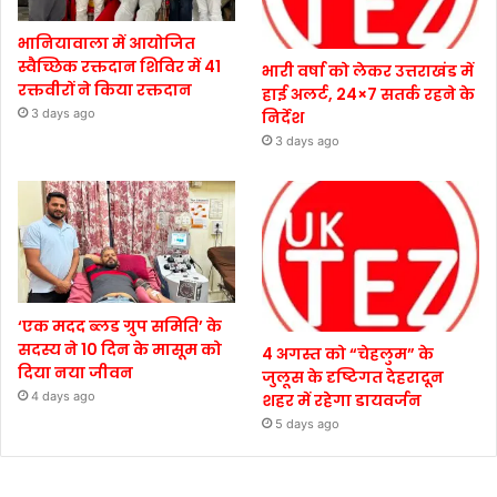
भानियावाला में आयोजित
स्वैच्छिक रक्तदान शिविर में 41
भारी वर्षा को लेकर उत्तराखंड में
रक्तवीरों ने किया रक्तदान
हाई अलर्ट, 24×7 सतर्क रहने के
3 days ago
निर्देश
3 days ago
‘एक मदद ब्लड ग्रुप समिति’ के
सदस्य ने 10 दिन के मासूम को
4 अगस्त को “चेहलुम” के
दिया नया जीवन
जुलूस के दृष्टिगत देहरादून
4 days ago
शहर में रहेगा डायवर्जन
5 days ago