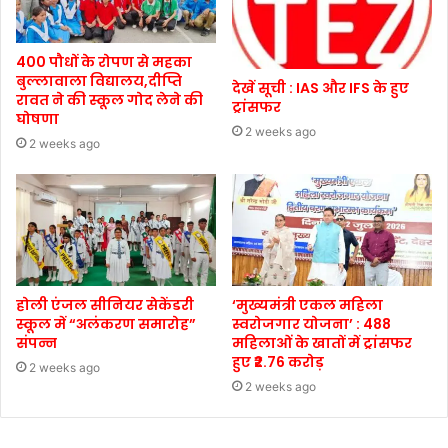
400 पौधों के रोपण से महका
बुल्लावाला विद्यालय,दीप्ति
देखें सूची : IAS और IFS के हुए
रावत ने की स्कूल गोद लेने की
ट्रांसफर
घोषणा
2 weeks ago
2 weeks ago
होली एंजल सीनियर सेकेंडरी
‘मुख्यमंत्री एकल महिला
स्कूल में “अलंकरण समारोह”
स्वरोजगार योजना’ : 488
संपन्न
महिलाओं के खातों में ट्रांसफर
हुए ₹2.76 करोड़
2 weeks ago
2 weeks ago