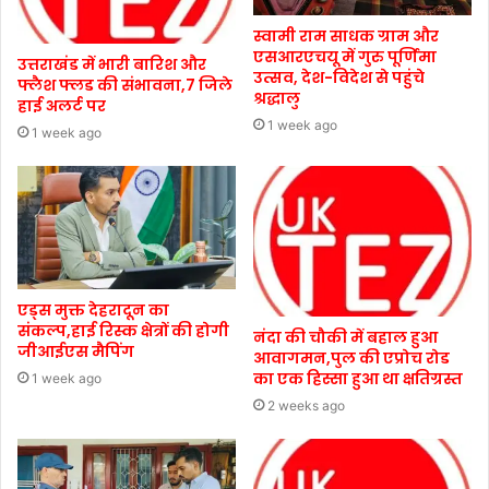
स्वामी राम साधक ग्राम और
एसआरएचयू में गुरु पूर्णिमा
उत्तराखंड में भारी बारिश और
उत्सव, देश-विदेश से पहुंचे
फ्लैश फ्लड की संभावना,7 जिले
श्रद्धालु
हाई अलर्ट पर
1 week ago
1 week ago
एड्स मुक्त देहरादून का
संकल्प,हाई रिस्क क्षेत्रों की होगी
नंदा की चौकी में बहाल हुआ
जीआईएस मैपिंग
आवागमन,पुल की एप्रोच रोड
का एक हिस्सा हुआ था क्षतिग्रस्त
1 week ago
2 weeks ago