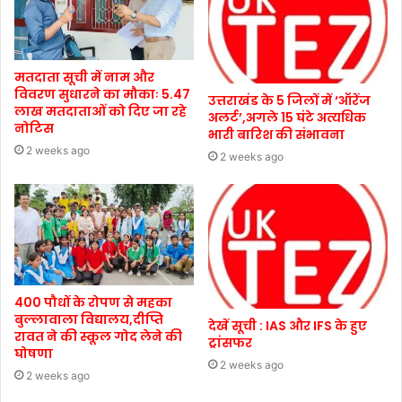
मतदाता सूची में नाम और
विवरण सुधारने का मौकाः 5.47
उत्तराखंड के 5 जिलों में ‘ऑरेंज
लाख मतदाताओं को दिए जा रहे
अलर्ट’,अगले 15 घंटे अत्यधिक
नोटिस
भारी बारिश की संभावना
2 weeks ago
2 weeks ago
400 पौधों के रोपण से महका
बुल्लावाला विद्यालय,दीप्ति
देखें सूची : IAS और IFS के हुए
रावत ने की स्कूल गोद लेने की
ट्रांसफर
घोषणा
2 weeks ago
2 weeks ago