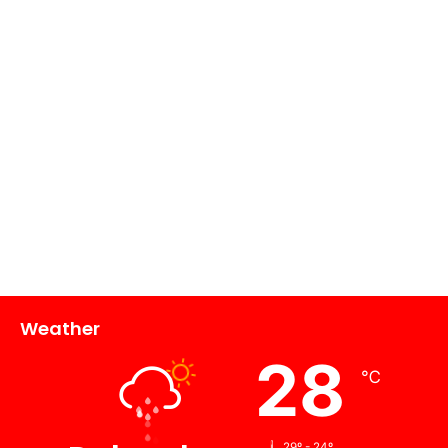
Weather
28
℃
29º - 24º