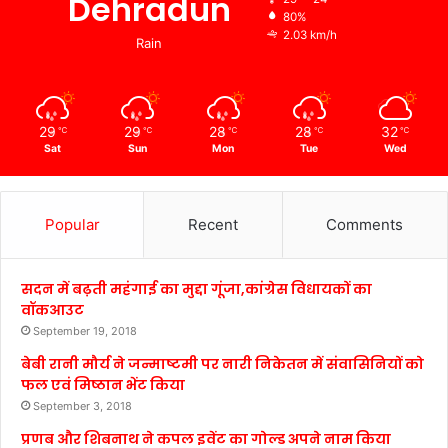
Dehradun
80%
2.03 km/h
Rain
29
29
28
28
32
℃
℃
℃
℃
℃
Sat
Sun
Mon
Tue
Wed
Popular
Recent
Comments
सदन में बढ़ती महंगाई का मुद्दा गूंजा,कांग्रेस विधायकों का
वॉकआउट
September 19, 2018
बेबी रानी मौर्य ने जन्माष्टमी पर नारी निकेतन में संवासिनियों को
फल एवं मिष्ठान भेंट किया
September 3, 2018
प्रणब और शिबनाथ ने कपल इवेंट का गोल्ड अपने नाम किया