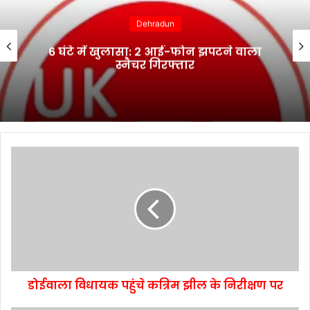
Dehradun
6 घंटे में खुलासा: 2 आई-फोन झपटने वाला
स्नैचर गिरफ्तार
डोईवाला विधायक पहुंचे कत्रिम झील के निरीक्षण पर