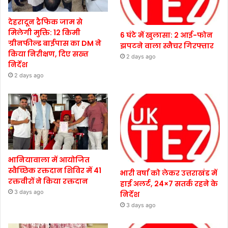
देहरादून ट्रैफिक जाम से
मिलेगी मुक्ति: 12 किमी
6 घंटे में खुलासा: 2 आई-फोन
ग्रीनफील्ड बाईपास का DM ने
झपटने वाला स्नैचर गिरफ्तार
किया निरीक्षण, दिए सख्त
2 days ago
निर्देश
2 days ago
भानियावाला में आयोजित
स्वैच्छिक रक्तदान शिविर में 41
भारी वर्षा को लेकर उत्तराखंड में
रक्तवीरों ने किया रक्तदान
हाई अलर्ट, 24×7 सतर्क रहने के
3 days ago
निर्देश
3 days ago