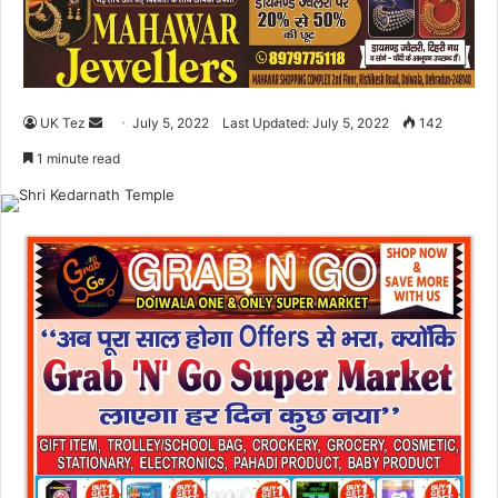
UK Tez
S
July 5, 2022
Last Updated: July 5, 2022
142
e
1 minute read
n
d
a
n
e
m
a
i
l