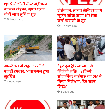
शुभ पैथोलॉजी सेंटर डोईवाला
का बड़ा तोहफा, मुफ्त शुगर-
डोईवाला: सावन सेलिब्रेशन में
बीपी जांच सुविधा शुरू
गूंजेंगे मीना राणा और हेमा
18 hours ago
नेगी करासी के सुर
18 hours ago
मालदेवता में राहत कार्यों ने
देहरादून ट्रैफिक जाम से
पकड़ी रफ्तार, आवागमन हुआ
मिलेगी मुक्ति: 12 किमी
सुरक्षित
ग्रीनफील्ड बाईपास का DM ने
किया निरीक्षण, दिए सख्त
3 days ago
निर्देश
3 days ago