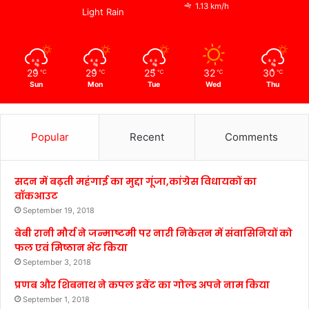
1.13 km/h
Light Rain
29
29
25
32
30
℃
℃
℃
℃
℃
Sun
Mon
Tue
Wed
Thu
Popular
Recent
Comments
सदन में बढ़ती महंगाई का मुद्दा गूंजा,कांग्रेस विधायकों का
वॉकआउट
September 19, 2018
बेबी रानी मौर्य ने जन्माष्टमी पर नारी निकेतन में संवासिनियों को
फल एवं मिष्ठान भेंट किया
September 3, 2018
प्रणब और शिबनाथ ने कपल इवेंट का गोल्ड अपने नाम किया
September 1, 2018