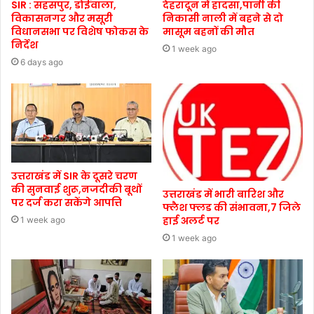
SIR : सहसपुर, डोईवाला,
देहरादून में हादसा,पानी की
विकासनगर और मसूरी
निकासी नाली में बहने से दो
विधानसभा पर विशेष फोकस के
मासूम बहनों की मौत
निर्देश
1 week ago
6 days ago
उत्तराखंड में SIR के दूसरे चरण
की सुनवाई शुरू,नजदीकी बूथों
उत्तराखंड में भारी बारिश और
पर दर्ज करा सकेंगे आपत्ति
फ्लैश फ्लड की संभावना,7 जिले
हाई अलर्ट पर
1 week ago
1 week ago