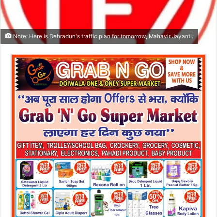
Note: Here is Dehradun's traffic plan for tomorrow, Mahavir Jayanti.