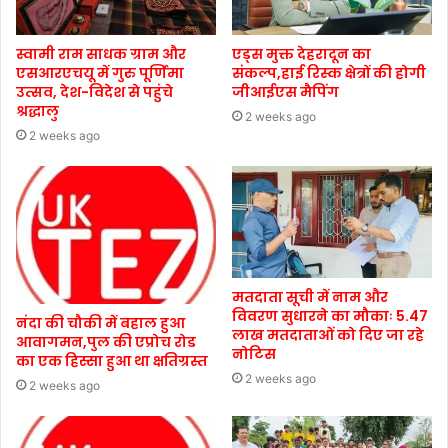
स्वामी राम साधक ग्राम और
एड्स मुक्त देहरादून का
एसआरएचयू में गुरु पूर्णिमा
संकल्प,हाई रिस्क क्षेत्रों की होगी
उत्सव, देश-विदेश से पहुंचे
जीआईएस मैपिंग
श्रद्धालु
2 weeks ago
2 weeks ago
मतदाता सूची में नाम और
विवरण सुधारने का मौकाः 5.47
नंदा की चौकी में बहाल हुआ
लाख मतदाताओं को दिए जा रहे
आवागमन,पुल की एप्रोच रोड
नोटिस
का एक हिस्सा हुआ था क्षतिग्रस्त
2 weeks ago
2 weeks ago