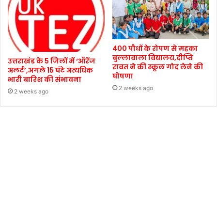
400 पौधों के रोपण से महका
बुल्लावाला विद्यालय,दीप्ति
उत्तराखंड के 5 जिलों में ‘ऑरेंज
रावत ने की स्कूल गोद लेने की
अलर्ट’,अगले 15 घंटे अत्यधिक
घोषणा
भारी बारिश की संभावना
2 weeks ago
2 weeks ago