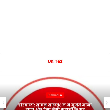
UK Tez
Dehradun
डोईवाला: सावन सेलिब्रेशन में गूंजेंगे मीना
राणा और हेमा नेगी करासी के सुर