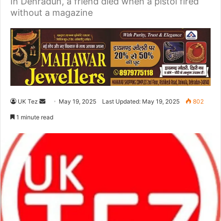
In Dehradun, a friend died when a pistol fired
without a magazine
UK Tez
S
May 19, 2025
Last Updated: May 19, 2025
802
e
1 minute read
n
d
a
n
e
m
a
i
l