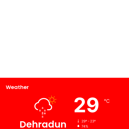
Weather
29
℃
Dehradun
29º - 23º
74%