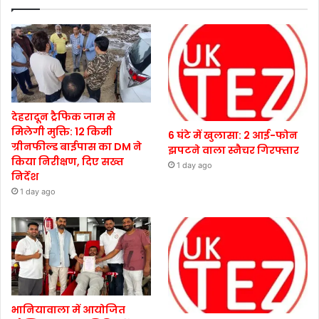
देहरादून ट्रैफिक जाम से
मिलेगी मुक्ति: 12 किमी
6 घंटे में खुलासा: 2 आई-फोन
ग्रीनफील्ड बाईपास का DM ने
झपटने वाला स्नैचर गिरफ्तार
किया निरीक्षण, दिए सख्त
1 day ago
निर्देश
1 day ago
भानियावाला में आयोजित