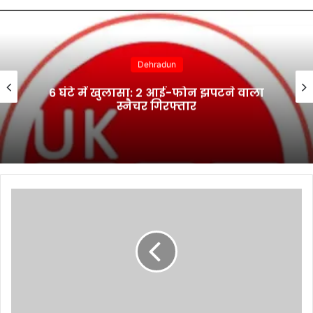
Dehradun
6 घंटे में खुलासा: 2 आई-फोन झपटने वाला
स्नैचर गिरफ्तार