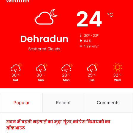
Weather
24
℃
Dehradun
30º - 23º
84%
1.29 km/h
Scattered Clouds
30
30
28
25
32
℃
℃
℃
℃
℃
Sat
Sun
Mon
Tue
Wed
Popular
Recent
Comments
सदन में बढ़ती महंगाई का मुद्दा गूंजा,कांग्रेस विधायकों का
वॉकआउट