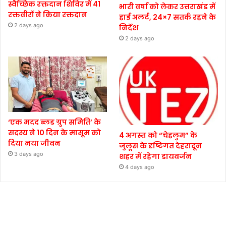
स्वैच्छिक रक्तदान शिविर में 41
भारी वर्षा को लेकर उत्तराखंड में
रक्तवीरों ने किया रक्तदान
हाई अलर्ट, 24×7 सतर्क रहने के
2 days ago
निर्देश
2 days ago
‘एक मदद ब्लड ग्रुप समिति’ के
सदस्य ने 10 दिन के मासूम को
4 अगस्त को “चेहलुम” के
दिया नया जीवन
जुलूस के दृष्टिगत देहरादून
3 days ago
शहर में रहेगा डायवर्जन
4 days ago