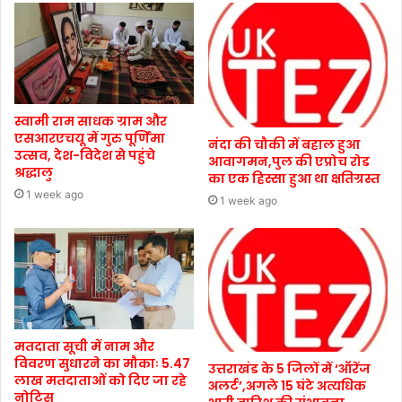
स्वामी राम साधक ग्राम और
एसआरएचयू में गुरु पूर्णिमा
नंदा की चौकी में बहाल हुआ
उत्सव, देश-विदेश से पहुंचे
आवागमन,पुल की एप्रोच रोड
श्रद्धालु
का एक हिस्सा हुआ था क्षतिग्रस्त
1 week ago
1 week ago
मतदाता सूची में नाम और
विवरण सुधारने का मौकाः 5.47
उत्तराखंड के 5 जिलों में ‘ऑरेंज
लाख मतदाताओं को दिए जा रहे
अलर्ट’,अगले 15 घंटे अत्यधिक
नोटिस