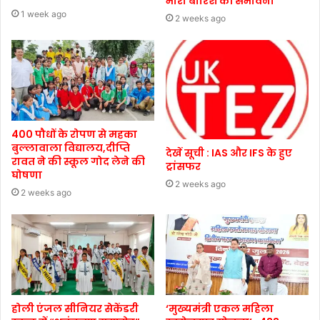
भारी बारिश की संभावना
1 week ago
2 weeks ago
400 पौधों के रोपण से महका
बुल्लावाला विद्यालय,दीप्ति
देखें सूची : IAS और IFS के हुए
रावत ने की स्कूल गोद लेने की
ट्रांसफर
घोषणा
2 weeks ago
2 weeks ago
होली एंजल सीनियर सेकेंडरी
‘मुख्यमंत्री एकल महिला