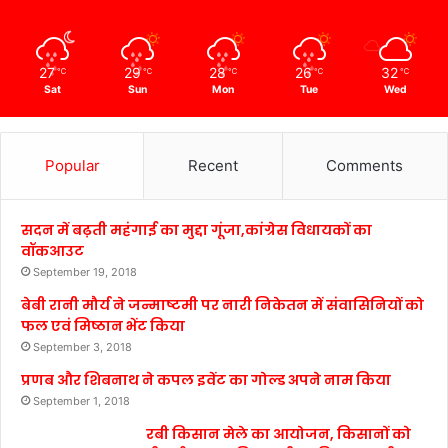
27
29
28
26
32
℃
℃
℃
℃
℃
Sat
Sun
Mon
Tue
Wed
Popular
Recent
Comments
सदन में बढ़ती महंगाई का मुद्दा गूंजा,कांग्रेस विधायकों का
वॉकआउट
September 19, 2018
बेबी रानी मौर्य ने जन्माष्टमी पर नारी निकेतन में संवासिनियों को
फल एवं मिष्ठान भेंट किया
September 3, 2018
प्रणब और शिबनाथ ने कपल इवेंट का गोल्ड अपने नाम किया
September 1, 2018
रबी किसान मेले का आयोजन, किसानों को