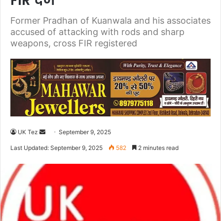
FIR दर्ज
Former Pradhan of Kuanwala and his associates
accused of attacking with rods and sharp
weapons, cross FIR registered
UK Tez
S
September 9, 2025
e
Last Updated: September 9, 2025
582
2 minutes read
n
d
a
n
e
m