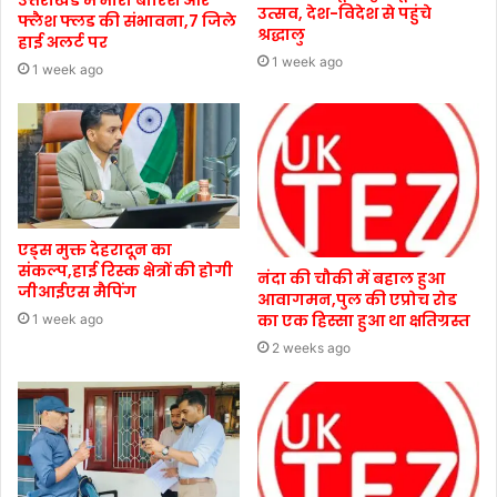
उत्सव, देश-विदेश से पहुंचे
फ्लैश फ्लड की संभावना,7 जिले
श्रद्धालु
हाई अलर्ट पर
1 week ago
1 week ago
एड्स मुक्त देहरादून का
संकल्प,हाई रिस्क क्षेत्रों की होगी
नंदा की चौकी में बहाल हुआ
जीआईएस मैपिंग
आवागमन,पुल की एप्रोच रोड
का एक हिस्सा हुआ था क्षतिग्रस्त
1 week ago
2 weeks ago