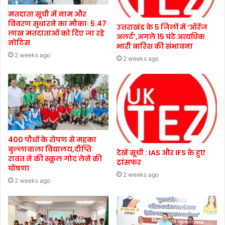
मतदाता सूची में नाम और
विवरण सुधारने का मौकाः 5.47
उत्तराखंड के 5 जिलों में ‘ऑरेंज
लाख मतदाताओं को दिए जा रहे
अलर्ट’,अगले 15 घंटे अत्यधिक
नोटिस
भारी बारिश की संभावना
2 weeks ago
2 weeks ago
400 पौधों के रोपण से महका
बुल्लावाला विद्यालय,दीप्ति
देखें सूची : IAS और IFS के हुए
रावत ने की स्कूल गोद लेने की
ट्रांसफर
घोषणा
2 weeks ago
2 weeks ago