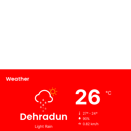
Weather
26
℃
Dehradun
27º - 24º
90%
0.82 km/h
Light Rain