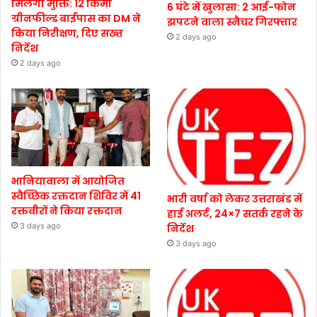
मिलेगी मुक्ति: 12 किमी
6 घंटे में खुलासा: 2 आई-फोन
ग्रीनफील्ड बाईपास का DM ने
झपटने वाला स्नैचर गिरफ्तार
किया निरीक्षण, दिए सख्त
2 days ago
निर्देश
2 days ago
भानियावाला में आयोजित
स्वैच्छिक रक्तदान शिविर में 41
भारी वर्षा को लेकर उत्तराखंड में
रक्तवीरों ने किया रक्तदान
हाई अलर्ट, 24×7 सतर्क रहने के
3 days ago
निर्देश
3 days ago