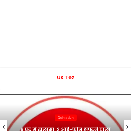
UK Tez
Dehradun
6 घंटे में खुलासा: 2 आई-फोन झपटने वाला