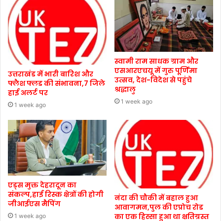
स्वामी राम साधक ग्राम और
एसआरएचयू में गुरु पूर्णिमा
उत्तराखंड में भारी बारिश और
उत्सव, देश-विदेश से पहुंचे
फ्लैश फ्लड की संभावना,7 जिले
श्रद्धालु
हाई अलर्ट पर
1 week ago
1 week ago
एड्स मुक्त देहरादून का
संकल्प,हाई रिस्क क्षेत्रों की होगी
नंदा की चौकी में बहाल हुआ
जीआईएस मैपिंग
आवागमन,पुल की एप्रोच रोड
का एक हिस्सा हुआ था क्षतिग्रस्त
1 week ago