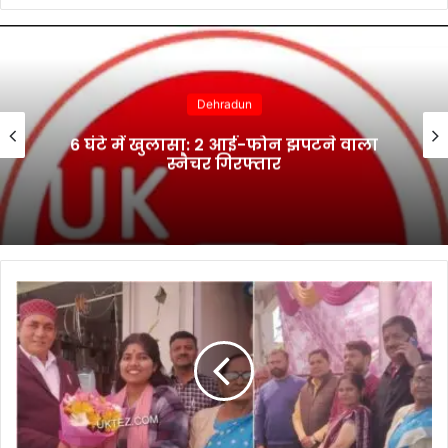
Dehradun
6 घंटे में खुलासा: 2 आई-फोन झपटने वाला
स्नैचर गिरफ्तार