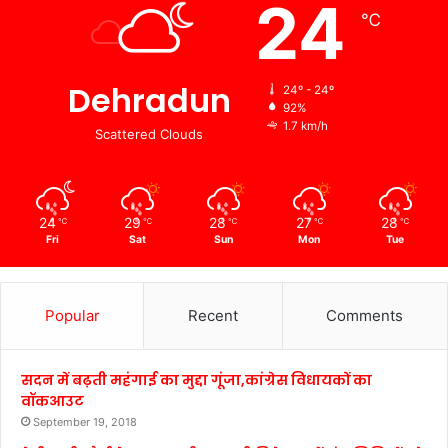
24
℃
Dehradun
24º - 24º
92%
1.7 km/h
Scattered Clouds
24
29
28
27
28
℃
℃
℃
℃
℃
Fri
Sat
Sun
Mon
Tue
Popular
Recent
Comments
सदन में बढ़ती महंगाई का मुद्दा गूंजा,कांग्रेस विधायकों का
वॉकआउट
September 19, 2018