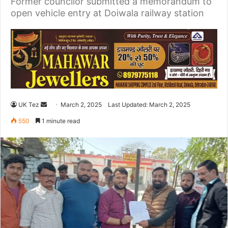
Former councilor submitted a memorandum to
open vehicle entry at Doiwala railway station
UK Tez
S
March 2, 2025
Last Updated: March 2, 2025
e
550
1 minute read
n
d
a
n
e
m
a
i
l