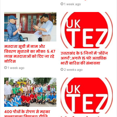
1 week ago
मतदाता सूची में नाम और
विवरण सुधारने का मौकाः 5.47
उत्तराखंड के 5 जिलों में ‘ऑरेंज
लाख मतदाताओं को दिए जा रहे
अलर्ट’,अगले 15 घंटे अत्यधिक
नोटिस
भारी बारिश की संभावना
1 week ago
2 weeks ago
400 पौधों के रोपण से महका
बुल्लावाला विद्यालय,दीप्ति