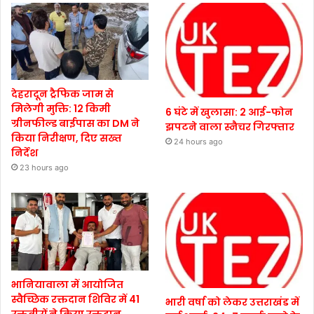
देहरादून ट्रैफिक जाम से
मिलेगी मुक्ति: 12 किमी
6 घंटे में खुलासा: 2 आई-फोन
ग्रीनफील्ड बाईपास का DM ने
झपटने वाला स्नैचर गिरफ्तार
किया निरीक्षण, दिए सख्त
24 hours ago
निर्देश
23 hours ago
भानियावाला में आयोजित
स्वैच्छिक रक्तदान शिविर में 41
भारी वर्षा को लेकर उत्तराखंड में
रक्तवीरों ने किया रक्तदान