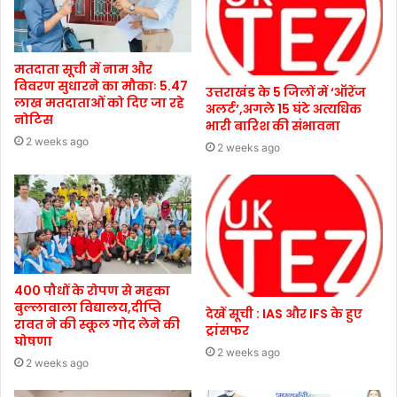
मतदाता सूची में नाम और
विवरण सुधारने का मौकाः 5.47
उत्तराखंड के 5 जिलों में ‘ऑरेंज
लाख मतदाताओं को दिए जा रहे
अलर्ट’,अगले 15 घंटे अत्यधिक
नोटिस
भारी बारिश की संभावना
2 weeks ago
2 weeks ago
400 पौधों के रोपण से महका
बुल्लावाला विद्यालय,दीप्ति
देखें सूची : IAS और IFS के हुए
रावत ने की स्कूल गोद लेने की
ट्रांसफर
घोषणा
2 weeks ago
2 weeks ago