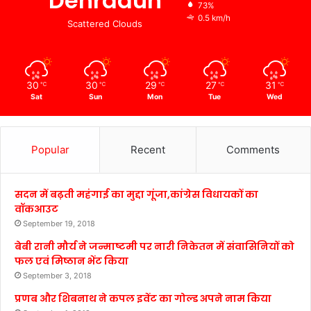
Dehradun
73%
0.5 km/h
Scattered Clouds
30
30
29
27
31
℃
℃
℃
℃
℃
Sat
Sun
Mon
Tue
Wed
Popular
Recent
Comments
सदन में बढ़ती महंगाई का मुद्दा गूंजा,कांग्रेस विधायकों का
वॉकआउट
September 19, 2018
बेबी रानी मौर्य ने जन्माष्टमी पर नारी निकेतन में संवासिनियों को
फल एवं मिष्ठान भेंट किया
September 3, 2018
प्रणब और शिबनाथ ने कपल इवेंट का गोल्ड अपने नाम किया