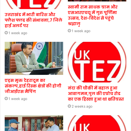
स्वामी राम साधक ग्राम और
एसआरएचयू में गुरु पूर्णिमा
उत्तराखंड में भारी बारिश और
उत्सव, देश-विदेश से पहुंचे
फ्लैश फ्लड की संभावना,7 जिले
श्रद्धालु
हाई अलर्ट पर
1 week ago
1 week ago
एड्स मुक्त देहरादून का
संकल्प,हाई रिस्क क्षेत्रों की होगी
नंदा की चौकी में बहाल हुआ
जीआईएस मैपिंग
आवागमन,पुल की एप्रोच रोड
का एक हिस्सा हुआ था क्षतिग्रस्त
1 week ago
2 weeks ago