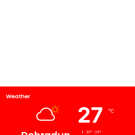
Weather
27
℃
30º - 24º