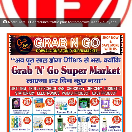
Note: Here is Dehradun's traffic plan for tomorrow, Mahavir Jayanti.