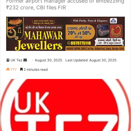
Former airport manager accused of embezzling
₹232 crore, CBI files FIR
UK Tez
S
August 30, 2025
Last Updated: August 30, 2025
e
777
2 minutes read
n
d
a
n
e
m
a
i
l