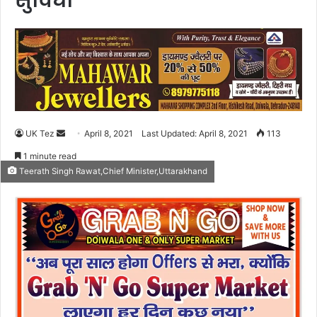
सुविधा
UK Tez
S
April 8, 2021
Last Updated: April 8, 2021
113
e
1 minute read
n
Teerath Singh Rawat,Chief Minister,Uttarakhand
d
a
n
e
m
a
i
l