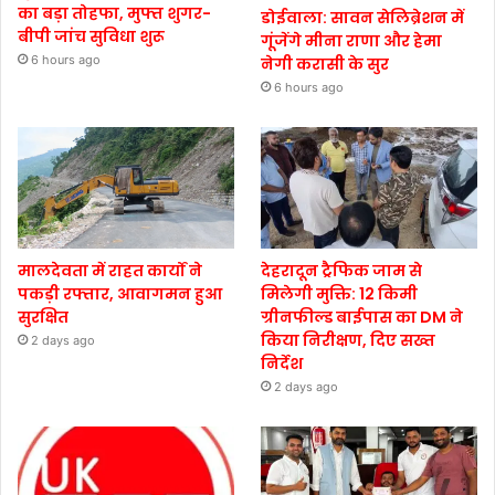
का बड़ा तोहफा, मुफ्त शुगर-
डोईवाला: सावन सेलिब्रेशन में
बीपी जांच सुविधा शुरू
गूंजेंगे मीना राणा और हेमा
6 hours ago
नेगी करासी के सुर
6 hours ago
मालदेवता में राहत कार्यों ने
देहरादून ट्रैफिक जाम से
पकड़ी रफ्तार, आवागमन हुआ
मिलेगी मुक्ति: 12 किमी
सुरक्षित
ग्रीनफील्ड बाईपास का DM ने
किया निरीक्षण, दिए सख्त
2 days ago
निर्देश
2 days ago