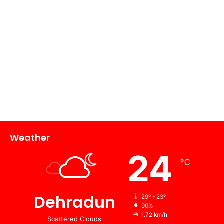
Weather
24
℃
Dehradun
29º - 23º
90%
1.72 km/h
Scattered Clouds