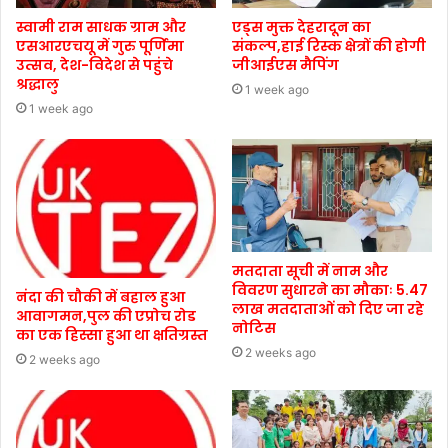
स्वामी राम साधक ग्राम और
एड्स मुक्त देहरादून का
एसआरएचयू में गुरु पूर्णिमा
संकल्प,हाई रिस्क क्षेत्रों की होगी
उत्सव, देश-विदेश से पहुंचे
जीआईएस मैपिंग
श्रद्धालु
1 week ago
1 week ago
मतदाता सूची में नाम और
विवरण सुधारने का मौकाः 5.47
नंदा की चौकी में बहाल हुआ
लाख मतदाताओं को दिए जा रहे
आवागमन,पुल की एप्रोच रोड
नोटिस
का एक हिस्सा हुआ था क्षतिग्रस्त
2 weeks ago
2 weeks ago