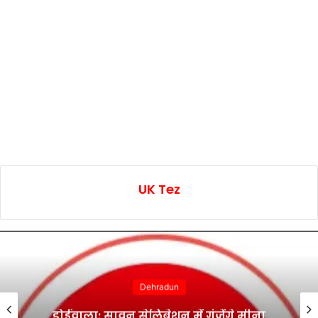
UK Tez
Dehradun
डोईवाला: सावन सेलिब्रेशन में गूंजेंगे मीना