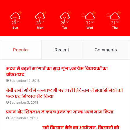
29
28
26
32
31
℃
℃
℃
℃
℃
Sun
Mon
Tue
Wed
Thu
Popular
Recent
Comments
सदन में बढ़ती महंगाई का मुद्दा गूंजा,कांग्रेस विधायकों का
वॉकआउट
September 19, 2018
बेबी रानी मौर्य ने जन्माष्टमी पर नारी निकेतन में संवासिनियों को
फल एवं मिष्ठान भेंट किया
September 3, 2018
प्रणब और शिबनाथ ने कपल इवेंट का गोल्ड अपने नाम किया
September 1, 2018
रबी किसान मेले का आयोजन, किसानों को