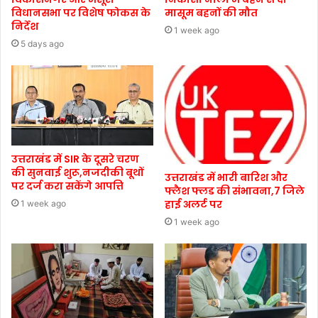
विधानसभा पर विशेष फोकस के
मासूम बहनों की मौत
निर्देश
1 week ago
5 days ago
उत्तराखंड में SIR के दूसरे चरण
की सुनवाई शुरू,नजदीकी बूथों
उत्तराखंड में भारी बारिश और
पर दर्ज करा सकेंगे आपत्ति
फ्लैश फ्लड की संभावना,7 जिले
हाई अलर्ट पर
1 week ago
1 week ago