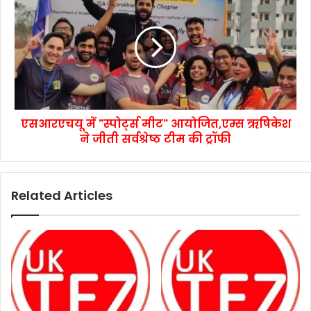
एसआरएचयू में "स्पोर्ट्स मीट" आयोजित,एम्स ऋषिकेश
ने जीती सर्वश्रेष्ठ टीम की ट्रॉफी
Related Articles