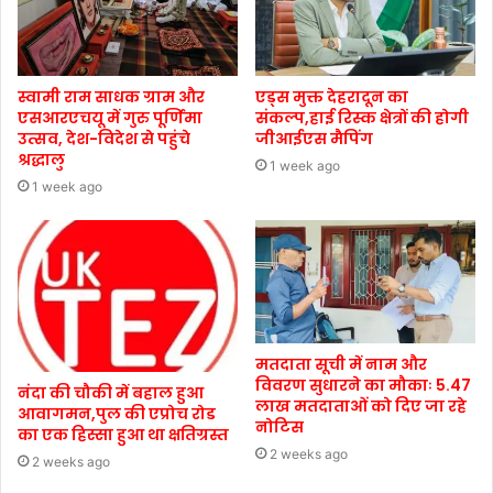
स्वामी राम साधक ग्राम और
एड्स मुक्त देहरादून का
एसआरएचयू में गुरु पूर्णिमा
संकल्प,हाई रिस्क क्षेत्रों की होगी
उत्सव, देश-विदेश से पहुंचे
जीआईएस मैपिंग
श्रद्धालु
1 week ago
1 week ago
मतदाता सूची में नाम और
विवरण सुधारने का मौकाः 5.47
नंदा की चौकी में बहाल हुआ
लाख मतदाताओं को दिए जा रहे
आवागमन,पुल की एप्रोच रोड
नोटिस
का एक हिस्सा हुआ था क्षतिग्रस्त
2 weeks ago
2 weeks ago