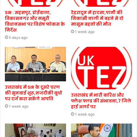
SIR : सहसपुर, डोईवाला,
देहरादून में हादसा,पानी की
विकासनगर और मसूरी
निकासी नाली में बहने से दो
विधानसभा पर विशेष फोकस के
मासूम बहनों की मौत
निर्देश
1 week ago
5 days ago
उत्तराखंड में SIR के दूसरे चरण
की सुनवाई शुरू,नजदीकी बूथों
उत्तराखंड में भारी बारिश और
पर दर्ज करा सकेंगे आपत्ति
फ्लैश फ्लड की संभावना,7 जिले
हाई अलर्ट पर
1 week ago
1 week ago