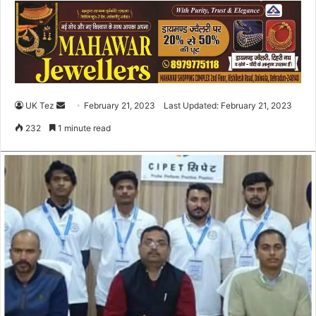
UK Tez
S
February 21, 2023
Last Updated: February 21, 2023
e
232
1 minute read
n
d
a
n
e
m
a
i
l