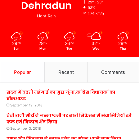
Dehradun
29º - 23º
93%
1.74 km/h
Light Rain
29
28
26
32
29
℃
℃
℃
℃
℃
Sun
Mon
Tue
Wed
Thu
Popular
Recent
Comments
सदन में बढ़ती महंगाई का मुद्दा गूंजा,कांग्रेस विधायकों का
वॉकआउट
September 19, 2018
बेबी रानी मौर्य ने जन्माष्टमी पर नारी निकेतन में संवासिनियों को
फल एवं मिष्ठान भेंट किया
September 3, 2018
प्रणब और शिबनाथ ने कपल इवेंट का गोल्ड अपने नाम किया