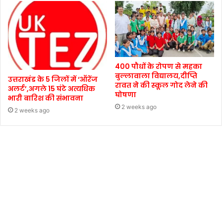
400 पौधों के रोपण से महका
बुल्लावाला विद्यालय,दीप्ति
उत्तराखंड के 5 जिलों में ‘ऑरेंज
रावत ने की स्कूल गोद लेने की
अलर्ट’,अगले 15 घंटे अत्यधिक
घोषणा
भारी बारिश की संभावना
2 weeks ago
2 weeks ago