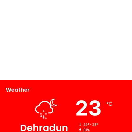
Weather
23
℃
Dehradun
29º - 23º
91%