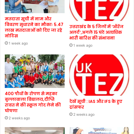
मतदाता सूची में नाम और
विवरण सुधारने का मौकाः 5.47
उत्तराखंड के 5 जिलों में ‘ऑरेंज
लाख मतदाताओं को दिए जा रहे
अलर्ट’,अगले 15 घंटे अत्यधिक
नोटिस
भारी बारिश की संभावना
1 week ago
1 week ago
400 पौधों के रोपण से महका
बुल्लावाला विद्यालय,दीप्ति
देखें सूची : IAS और IFS के हुए
रावत ने की स्कूल गोद लेने की
ट्रांसफर
घोषणा
2 weeks ago
2 weeks ago