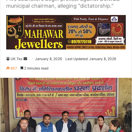
municipal chairman, alleging "dictatorship."
UK Tez
S
January 8, 2026
Last Updated: January 8, 2026
e
607
2 minutes read
n
d
a
n
e
m
a
i
l