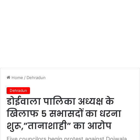
Home
/
Dehradun
Dehradun
डोईवाला पालिका अध्यक्ष के
खिलाफ 5 सभासदों का धरना
शुरू,”तानाशाही” का आरोप
Five councilors begin protest against Doiwala