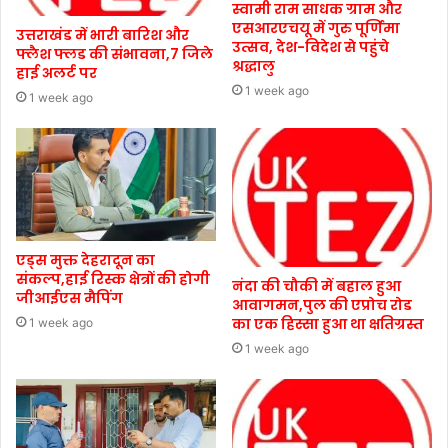
स्वामी राम साधक ग्राम और
एसआरएचयू में गुरु पूर्णिमा
उत्तराखंड में भारी बारिश और
उत्सव, देश-विदेश से पहुंचे
फ्लैश फ्लड की संभावना,7 जिले
श्रद्धालु
हाई अलर्ट पर
1 week ago
1 week ago
एड्स मुक्त देहरादून का
संकल्प,हाई रिस्क क्षेत्रों की होगी
नंदा की चौकी में बहाल हुआ
जीआईएस मैपिंग
आवागमन,पुल की एप्रोच रोड
का एक हिस्सा हुआ था क्षतिग्रस्त
1 week ago
1 week ago