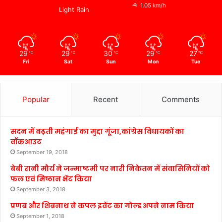
1.05 km/h
Light Rain
29
29
30
29
27
℃
℃
℃
℃
℃
Fri
Sat
Sun
Mon
Tue
Popular
Recent
Comments
सदन में बढ़ती महंगाई का मुद्दा गूंजा,कांग्रेस विधायकों का
वॉकआउट
September 19, 2018
बेबी रानी मौर्य ने जन्माष्टमी पर नारी निकेतन में संवासिनियों को
फल एवं मिष्ठान भेंट किया
September 3, 2018
प्रणब और शिबनाथ ने कपल इवेंट का गोल्ड अपने नाम किया
September 1, 2018