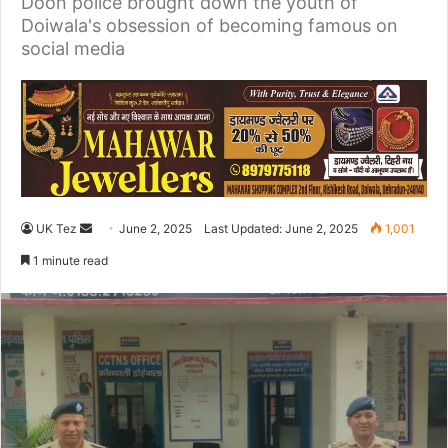
Doon police brought down the youth of
Doiwala's obsession of becoming famous on
social media
UK Tez
S
June 2, 2025
Last Updated: June 2, 2025
1,001
e
1 minute read
n
d
a
n
e
m
a
i