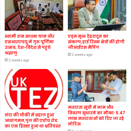
स्वामी राम साधक ग्राम और
एड्स मुक्त देहरादून का
एसआरएचयू में गुरु पूर्णिमा
संकल्प,हाई रिस्क क्षेत्रों की होगी
उत्सव, देश-विदेश से पहुंचे
जीआईएस मैपिंग
श्रद्धालु
2 weeks ago
2 weeks ago
मतदाता सूची में नाम और
विवरण सुधारने का मौकाः 5.47
नंदा की चौकी में बहाल हुआ
लाख मतदाताओं को दिए जा रहे
आवागमन,पुल की एप्रोच रोड
नोटिस
का एक हिस्सा हुआ था क्षतिग्रस्त