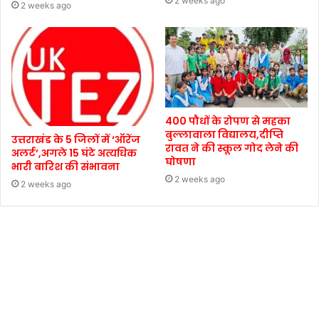
2 weeks ago
2 weeks ago
400 पौधों के रोपण से महका
बुल्लावाला विद्यालय,दीप्ति
उत्तराखंड के 5 जिलों में ‘ऑरेंज
रावत ने की स्कूल गोद लेने की
अलर्ट’,अगले 15 घंटे अत्यधिक
घोषणा
भारी बारिश की संभावना
2 weeks ago
2 weeks ago