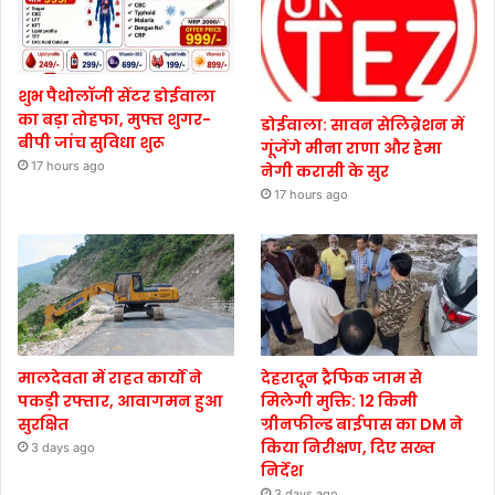
शुभ पैथोलॉजी सेंटर डोईवाला
का बड़ा तोहफा, मुफ्त शुगर-
डोईवाला: सावन सेलिब्रेशन में
बीपी जांच सुविधा शुरू
गूंजेंगे मीना राणा और हेमा
17 hours ago
नेगी करासी के सुर
17 hours ago
मालदेवता में राहत कार्यों ने
देहरादून ट्रैफिक जाम से
पकड़ी रफ्तार, आवागमन हुआ
मिलेगी मुक्ति: 12 किमी
सुरक्षित
ग्रीनफील्ड बाईपास का DM ने
किया निरीक्षण, दिए सख्त
3 days ago
निर्देश
3 days ago