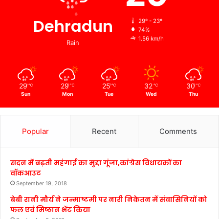
Dehradun
29º - 23º
74%
1.56 km/h
Rain
29
29
25
32
30
℃
℃
℃
℃
℃
Sun
Mon
Tue
Wed
Thu
Popular
Recent
Comments
सदन में बढ़ती महंगाई का मुद्दा गूंजा,कांग्रेस विधायकों का
वॉकआउट
September 19, 2018
बेबी रानी मौर्य ने जन्माष्टमी पर नारी निकेतन में संवासिनियों को
फल एवं मिष्ठान भेंट किया