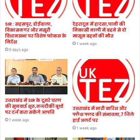
SIR : सहसपुर, डोईवाला,
देहरादून में हादसा,पानी की
विकासनगर और मसूरी
निकासी नाली में बहने से दो
विधानसभा पर विशेष फोकस के
मासूम बहनों की मौत
निर्देश
1 week ago
6 days ago
उत्तराखंड में SIR के दूसरे चरण
की सुनवाई शुरू,नजदीकी बूथों
उत्तराखंड में भारी बारिश और
पर दर्ज करा सकेंगे आपत्ति
फ्लैश फ्लड की संभावना,7 जिले
हाई अलर्ट पर
1 week ago
1 week ago