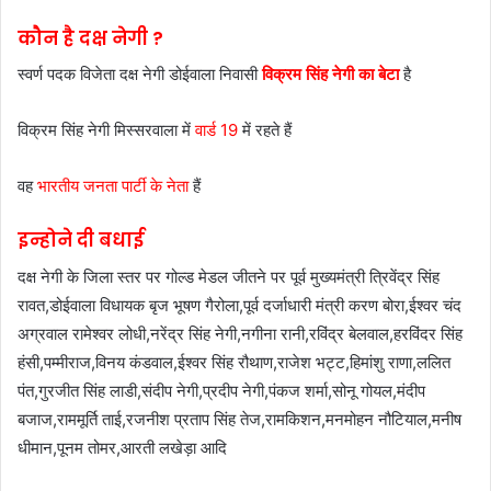
कौन है दक्ष नेगी ?
स्वर्ण पदक विजेता दक्ष नेगी डोईवाला निवासी
विक्रम सिंह नेगी का बेटा
है
विक्रम सिंह नेगी मिस्सरवाला में
वार्ड 19
में रहते हैं
वह
भारतीय जनता पार्टी के नेता
हैं
इन्होने दी बधाई
दक्ष नेगी के जिला स्तर पर गोल्ड मेडल जीतने पर पूर्व मुख्यमंत्री त्रिवेंद्र सिंह
रावत,डोईवाला विधायक बृज भूषण गैरोला,पूर्व दर्जाधारी मंत्री करण बोरा,ईश्वर चंद
अग्रवाल रामेश्वर लोधी,नरेंद्र सिंह नेगी,नगीना रानी,रविंद्र बेलवाल,हरविंदर सिंह
हंसी,पम्मीराज,विनय कंडवाल,ईश्वर सिंह रौथाण,राजेश भट्ट,हिमांशु राणा,ललित
पंत,गुरजीत सिंह लाडी,संदीप नेगी,प्रदीप नेगी,पंकज शर्मा,सोनू गोयल,मंदीप
बजाज,राममूर्ति ताई,रजनीश प्रताप सिंह तेज,रामकिशन,मनमोहन नौटियाल,मनीष
धीमान,पूनम तोमर,आरती लखेड़ा आदि