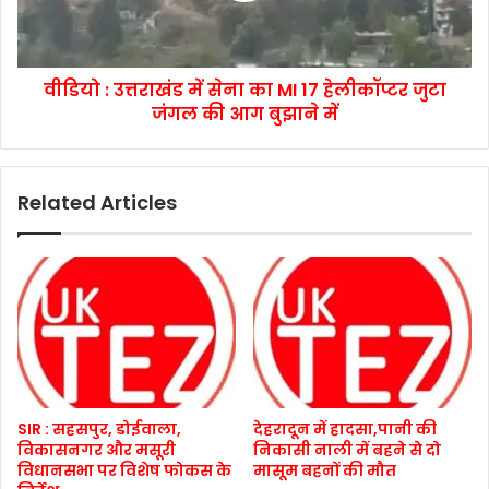
वीडियो : उत्तराखंड में सेना का MI 17 हेलीकॉप्टर जुटा
जंगल की आग बुझाने में
Related Articles
SIR : सहसपुर, डोईवाला,
देहरादून में हादसा,पानी की
विकासनगर और मसूरी
निकासी नाली में बहने से दो
विधानसभा पर विशेष फोकस के
मासूम बहनों की मौत