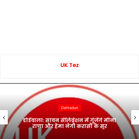
UK Tez
Dehradun
डोईवाला: सावन सेलिब्रेशन में गूंजेंगे मीना
राणा और हेमा नेगी करासी के सुर