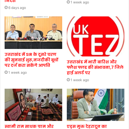
निर्देश
1 week ago
6 days ago
उत्तराखंड में SIR के दूसरे चरण
की सुनवाई शुरू,नजदीकी बूथों
उत्तराखंड में भारी बारिश और
पर दर्ज करा सकेंगे आपत्ति
फ्लैश फ्लड की संभावना,7 जिले
हाई अलर्ट पर
1 week ago
1 week ago
स्वामी राम साधक ग्राम और
एड्स मुक्त देहरादून का