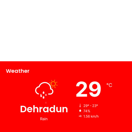
Weather
29
℃
Dehradun
29º - 23º
74%
1.56 km/h
Rain