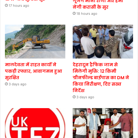
गूंजेंगे मीना राणा और हेमा
17 hours ago
नेगी करासी के सुर
18 hours ago
मालदेवता में राहत कार्यों ने
देहरादून ट्रैफिक जाम से
पकड़ी रफ्तार, आवागमन हुआ
मिलेगी मुक्ति: 12 किमी
सुरक्षित
ग्रीनफील्ड बाईपास का DM ने
किया निरीक्षण, दिए सख्त
3 days ago
निर्देश
3 days ago