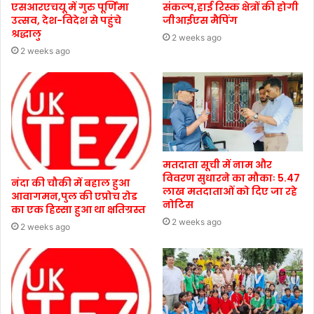
एसआरएचयू में गुरु पूर्णिमा
संकल्प,हाई रिस्क क्षेत्रों की होगी
उत्सव, देश-विदेश से पहुंचे
जीआईएस मैपिंग
श्रद्धालु
2 weeks ago
2 weeks ago
मतदाता सूची में नाम और
विवरण सुधारने का मौकाः 5.47
नंदा की चौकी में बहाल हुआ
लाख मतदाताओं को दिए जा रहे
आवागमन,पुल की एप्रोच रोड
नोटिस
का एक हिस्सा हुआ था क्षतिग्रस्त
2 weeks ago
2 weeks ago