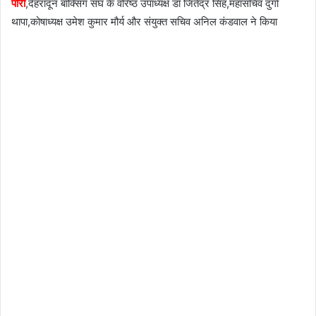
पौरी
,देहरादून बॉक्सिंग संघ के वरिष्ठ उपाध्यक्ष डॉ जितेंद्र सिंह,महासचिव दुर्गा
थापा,कोषाध्यक्ष उमेश कुमार मौर्य और संयुक्त सचिव अनिल कंडवाल ने किया