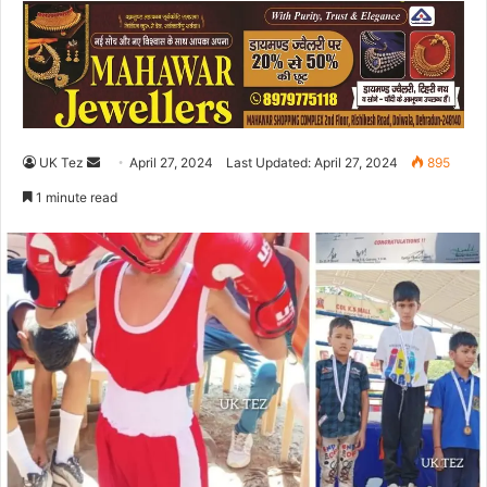
UK Tez
S
April 27, 2024
Last Updated: April 27, 2024
895
e
1 minute read
n
d
a
n
e
m
a
i
l