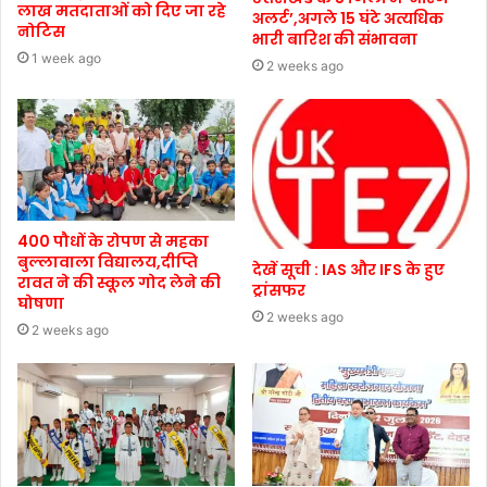
लाख मतदाताओं को दिए जा रहे
अलर्ट’,अगले 15 घंटे अत्यधिक
नोटिस
भारी बारिश की संभावना
1 week ago
2 weeks ago
400 पौधों के रोपण से महका
बुल्लावाला विद्यालय,दीप्ति
देखें सूची : IAS और IFS के हुए
रावत ने की स्कूल गोद लेने की
ट्रांसफर
घोषणा
2 weeks ago
2 weeks ago