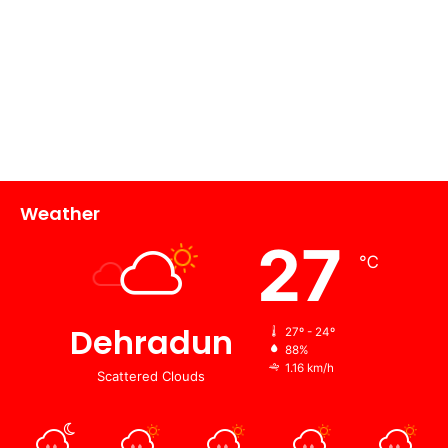
Weather
27
℃
Dehradun
27º - 24º
88%
1.16 km/h
Scattered Clouds