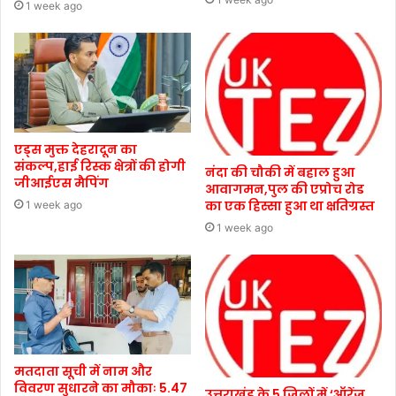
1 week ago
एड्स मुक्त देहरादून का
संकल्प,हाई रिस्क क्षेत्रों की होगी
नंदा की चौकी में बहाल हुआ
जीआईएस मैपिंग
आवागमन,पुल की एप्रोच रोड
का एक हिस्सा हुआ था क्षतिग्रस्त
1 week ago
1 week ago
मतदाता सूची में नाम और
विवरण सुधारने का मौकाः 5.47
उत्तराखंड के 5 जिलों में ‘ऑरेंज