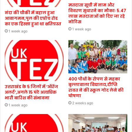
मतदाता सूची में नाम और
विवरण सुधारने का मौकाः 5.47
नंदा की चौकी में बहाल हुआ
लाख मतदाताओं को दिए जा रहे
आवागमन,पुल की एप्रोच रोड
नोटिस
का एक हिस्सा हुआ था क्षतिग्रस्त
1 week ago
1 week ago
400 पौधों के रोपण से महका
बुल्लावाला विद्यालय,दीप्ति
उत्तराखंड के 5 जिलों में ‘ऑरेंज
रावत ने की स्कूल गोद लेने की
अलर्ट’,अगले 15 घंटे अत्यधिक
घोषणा
भारी बारिश की संभावना
2 weeks ago
1 week ago