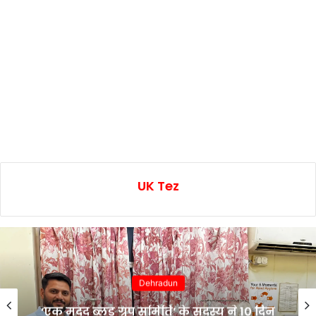
UK Tez
Dehradun
‘एक मदद ब्लड ग्रुप समिति’ के सदस्य ने 10 दिन