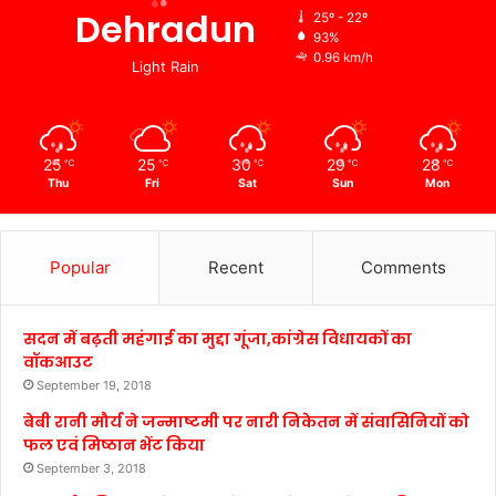
Dehradun
25º - 22º
93%
0.96 km/h
Light Rain
25
25
30
29
28
℃
℃
℃
℃
℃
Thu
Fri
Sat
Sun
Mon
Popular
Recent
Comments
सदन में बढ़ती महंगाई का मुद्दा गूंजा,कांग्रेस विधायकों का
वॉकआउट
September 19, 2018
बेबी रानी मौर्य ने जन्माष्टमी पर नारी निकेतन में संवासिनियों को
फल एवं मिष्ठान भेंट किया
September 3, 2018