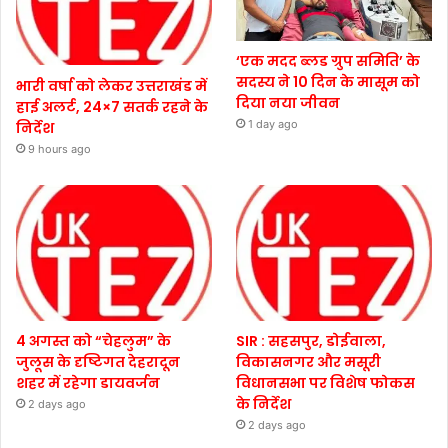
‘एक मदद ब्लड ग्रुप समिति’ के
सदस्य ने 10 दिन के मासूम को
भारी वर्षा को लेकर उत्तराखंड में
दिया नया जीवन
हाई अलर्ट, 24×7 सतर्क रहने के
1 day ago
निर्देश
9 hours ago
4 अगस्त को “चेहलुम” के
SIR : सहसपुर, डोईवाला,
जुलूस के दृष्टिगत देहरादून
विकासनगर और मसूरी
शहर में रहेगा डायवर्जन
विधानसभा पर विशेष फोकस
के निर्देश
2 days ago
2 days ago