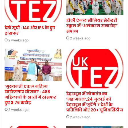
होली एंजल सीनियर सेकेंडरी
स्कूल में “अलंकरण समारोह”
देखें सूची : IAS और IFS के हुए
संपन्न
ट्रांसफर
2 weeks ago
2 weeks ago
‘मुख्यमंत्री एकल महिला
स्वरोजगार योजना’ : 488
देहरादून में लोकतंत्र का
महिलाओं के खातों में ट्रांसफर
‘महामंथन’,24 जुलाई को
हुए ₹2.76 करोड़
देहरादून में जुटेंगे 7 देशों के
प्रतिनिधि और 20+ यूनिवर्सिटीज
2 weeks ago
2 weeks ago