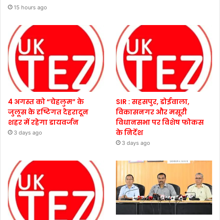
15 hours ago
4 अगस्त को “चेहलुम” के
SIR : सहसपुर, डोईवाला,
जुलूस के दृष्टिगत देहरादून
विकासनगर और मसूरी
शहर में रहेगा डायवर्जन
विधानसभा पर विशेष फोकस
के निर्देश
3 days ago
3 days ago