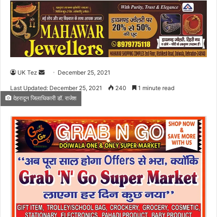
UK Tez
S
December 25, 2021
e
Last Updated: December 25, 2021
240
1 minute read
n
देहरादून जिलाधिकारी डॉ. राजेश
d
a
n
e
m
a
i
l