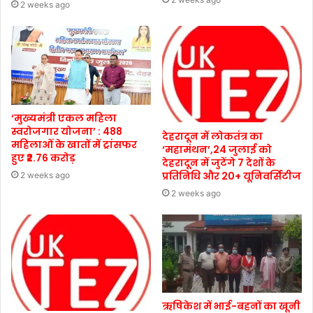
2 weeks ago
‘मुख्यमंत्री एकल महिला
स्वरोजगार योजना’ : 488
देहरादून में लोकतंत्र का
महिलाओं के खातों में ट्रांसफर
‘महामंथन’,24 जुलाई को
हुए ₹2.76 करोड़
देहरादून में जुटेंगे 7 देशों के
प्रतिनिधि और 20+ यूनिवर्सिटीज
2 weeks ago
2 weeks ago
ऋषिकेश में भाई-बहनों का खूनी