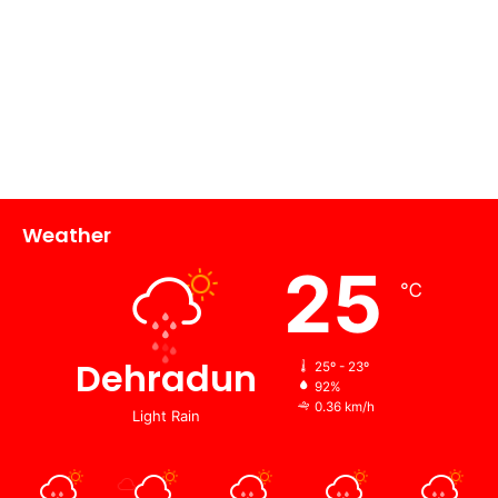
Weather
25
℃
Dehradun
25º - 23º
92%
0.36 km/h
Light Rain