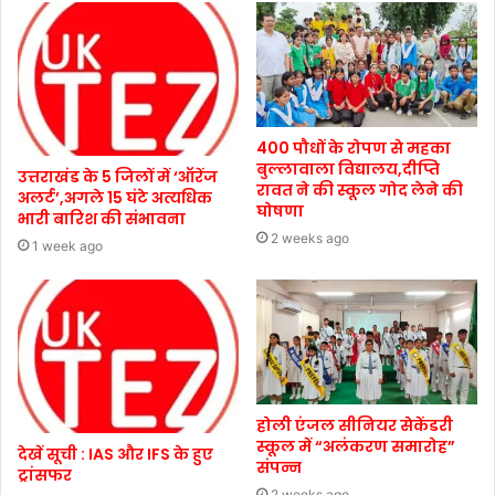
400 पौधों के रोपण से महका
बुल्लावाला विद्यालय,दीप्ति
उत्तराखंड के 5 जिलों में ‘ऑरेंज
रावत ने की स्कूल गोद लेने की
अलर्ट’,अगले 15 घंटे अत्यधिक
घोषणा
भारी बारिश की संभावना
2 weeks ago
1 week ago
होली एंजल सीनियर सेकेंडरी
स्कूल में “अलंकरण समारोह”
देखें सूची : IAS और IFS के हुए
संपन्न
ट्रांसफर
2 weeks ago