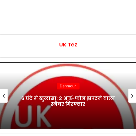
UK Tez
Dehradun
6 घंटे में खुलासा: 2 आई-फोन झपटने वाला
स्नैचर गिरफ्तार