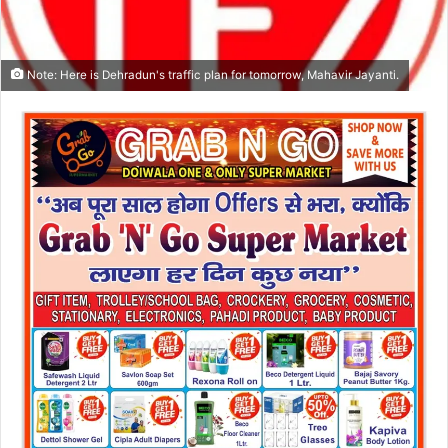
Note: Here is Dehradun's traffic plan for tomorrow, Mahavir Jayanti.