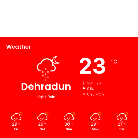
Weather
23
℃
Dehradun
29º - 23º
91%
0.95 km/h
Light Rain
29
29
30
29
27
℃
℃
℃
℃
℃
Fri
Sat
Sun
Mon
Tue