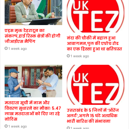
एड्स मुक्त देहरादून का
संकल्प,हाई रिस्क क्षेत्रों की होगी
नंदा की चौकी में बहाल हुआ
जीआईएस मैपिंग
आवागमन,पुल की एप्रोच रोड
का एक हिस्सा हुआ था क्षतिग्रस्त
1 week ago
1 week ago
मतदाता सूची में नाम और
विवरण सुधारने का मौकाः 5.47
उत्तराखंड के 5 जिलों में ‘ऑरेंज
लाख मतदाताओं को दिए जा रहे
अलर्ट’,अगले 15 घंटे अत्यधिक
नोटिस
भारी बारिश की संभावना
1 week ago
1 week ago