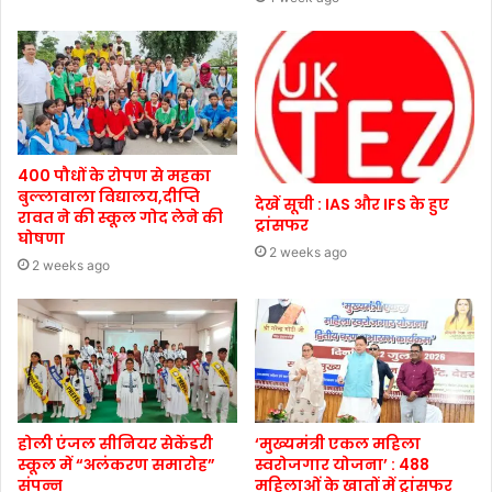
400 पौधों के रोपण से महका
बुल्लावाला विद्यालय,दीप्ति
देखें सूची : IAS और IFS के हुए
रावत ने की स्कूल गोद लेने की
ट्रांसफर
घोषणा
2 weeks ago
2 weeks ago
होली एंजल सीनियर सेकेंडरी
‘मुख्यमंत्री एकल महिला
स्कूल में “अलंकरण समारोह”
स्वरोजगार योजना’ : 488
संपन्न
महिलाओं के खातों में ट्रांसफर