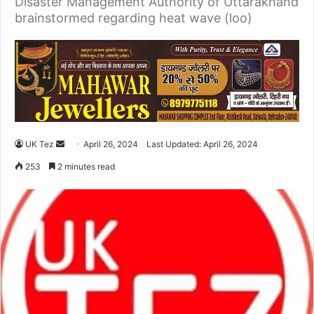
Disaster Management Authority of Uttarakhand
brainstormed regarding heat wave (loo)
UK Tez
S
April 26, 2024
Last Updated: April 26, 2024
e
253
2 minutes read
n
d
a
n
e
m
a
i
l