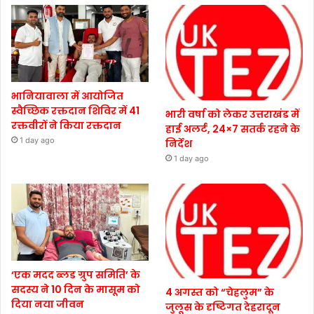
भानियावाला में आयोजित
स्वैच्छिक रक्तदान शिविर में 41
भारी वर्षा को लेकर उत्तराखंड में
रक्तवीरों ने किया रक्तदान
हाई अलर्ट, 24×7 सतर्क रहने के
1 day ago
निर्देश
1 day ago
‘एक मदद ब्लड ग्रुप समिति’ के
सदस्य ने 10 दिन के मासूम को
4 अगस्त को “चेहलुम” के
दिया नया जीवन
जुलूस के दृष्टिगत देहरादून