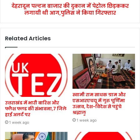
देहरादून पल्टन बाजार की दुकान में पेट्रोल छिड़ककर
लगायी थी आग,पुलिस ने किया गिरफ्तार
Related Articles
स्वामी राम साधक ग्राम और
एसआरएचयू में गुरु पूर्णिमा
उत्तराखंड में भारी बारिश और
उत्सव, देश-विदेश से पहुंचे
फ्लैश फ्लड की संभावना,7 जिले
श्रद्धालु
हाई अलर्ट पर
1 week ago
1 week ago