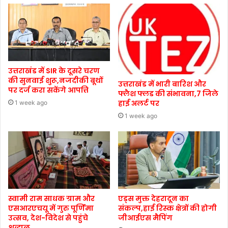
उत्तराखंड में SIR के दूसरे चरण
की सुनवाई शुरू,नजदीकी बूथों
उत्तराखंड में भारी बारिश और
पर दर्ज करा सकेंगे आपत्ति
फ्लैश फ्लड की संभावना,7 जिले
हाई अलर्ट पर
1 week ago
1 week ago
स्वामी राम साधक ग्राम और
एड्स मुक्त देहरादून का
एसआरएचयू में गुरु पूर्णिमा
संकल्प,हाई रिस्क क्षेत्रों की होगी
उत्सव, देश-विदेश से पहुंचे
जीआईएस मैपिंग
श्रद्धालु