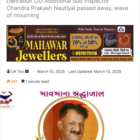
Dehradun LIU Additional Sub Inspector
Chandra Prakash Nautiyal passed away, wave
of mourning
UK Tez
S
March 10, 2025
Last Updated: March 10, 2025
e
665
1 minute read
n
d
a
n
e
m
a
i