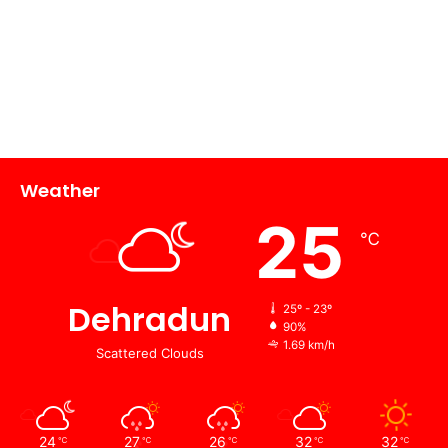
Weather
25
℃
Dehradun
25º - 23º
90%
1.69 km/h
Scattered Clouds
24
27
26
32
32
℃
℃
℃
℃
℃