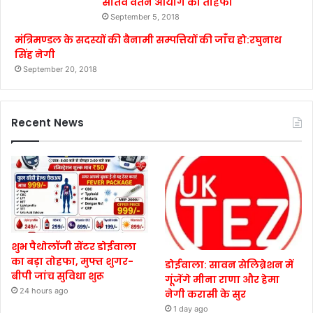
सातवें वेतन आयोग का तोहफा
September 5, 2018
मंत्रिमण्डल के सदस्यों की बैनामी सम्पत्तियों की जाँच हो:रघुनाथ
सिंह नेगी
September 20, 2018
Recent News
शुभ पैथोलॉजी सेंटर डोईवाला
का बड़ा तोहफा, मुफ्त शुगर-
डोईवाला: सावन सेलिब्रेशन में
बीपी जांच सुविधा शुरू
गूंजेंगे मीना राणा और हेमा
24 hours ago
नेगी करासी के सुर
1 day ago