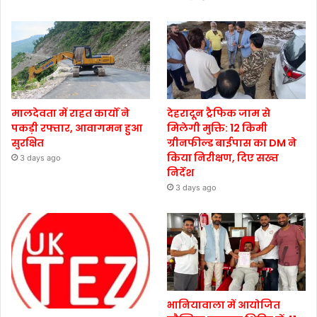
मालदेवता में राहत कार्यों ने
देहरादून ट्रैफिक जाम से
पकड़ी रफ्तार, आवागमन हुआ
मिलेगी मुक्ति: 12 किमी
सुरक्षित
ग्रीनफील्ड बाईपास का DM ने
किया निरीक्षण, दिए सख्त
3 days ago
निर्देश
3 days ago
भानियावाला में आयोजित