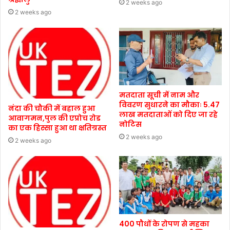
2 weeks ago
2 weeks ago
मतदाता सूची में नाम और
विवरण सुधारने का मौकाः 5.47
नंदा की चौकी में बहाल हुआ
लाख मतदाताओं को दिए जा रहे
आवागमन,पुल की एप्रोच रोड
नोटिस
का एक हिस्सा हुआ था क्षतिग्रस्त
2 weeks ago
2 weeks ago
400 पौधों के रोपण से महका