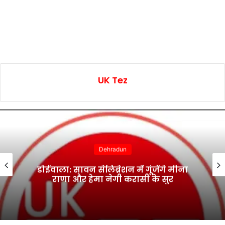
UK Tez
Dehradun
डोईवाला: सावन सेलिब्रेशन में गूंजेंगे मीना
राणा और हेमा नेगी करासी के सुर