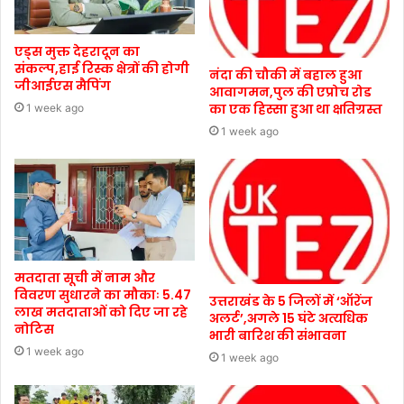
एड्स मुक्त देहरादून का
संकल्प,हाई रिस्क क्षेत्रों की होगी
नंदा की चौकी में बहाल हुआ
जीआईएस मैपिंग
आवागमन,पुल की एप्रोच रोड
का एक हिस्सा हुआ था क्षतिग्रस्त
1 week ago
1 week ago
मतदाता सूची में नाम और
विवरण सुधारने का मौकाः 5.47
उत्तराखंड के 5 जिलों में ‘ऑरेंज
लाख मतदाताओं को दिए जा रहे
अलर्ट’,अगले 15 घंटे अत्यधिक
नोटिस
भारी बारिश की संभावना
1 week ago
1 week ago