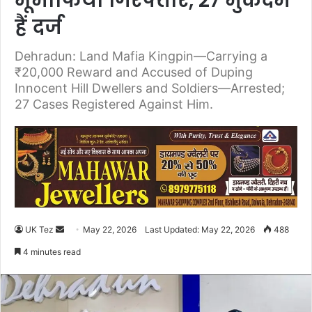
भूमाफिया गिरफ्तार, 27 मुकदमे
हैं दर्ज
Dehradun: Land Mafia Kingpin—Carrying a
₹20,000 Reward and Accused of Duping
Innocent Hill Dwellers and Soldiers—Arrested;
27 Cases Registered Against Him.
UK Tez
S
May 22, 2026
Last Updated: May 22, 2026
488
e
4 minutes read
n
d
a