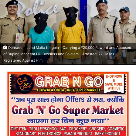
n
e
m
a
i
l
Dehradun: Land Mafia Kingpin—Carrying a ₹20,000 Reward and Accused
of Duping Innocent Hill Dwellers and Soldiers—Arrested; 27 Cases
Registered Against Him.