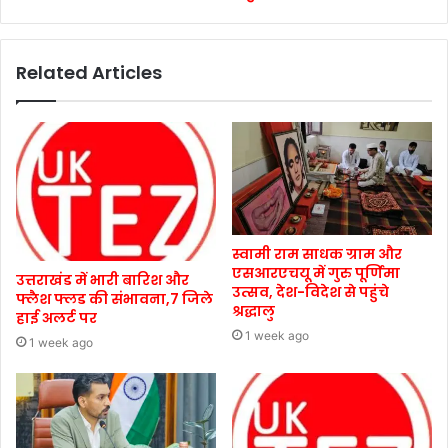
Related Articles
स्वामी राम साधक ग्राम और
एसआरएचयू में गुरु पूर्णिमा
उत्तराखंड में भारी बारिश और
उत्सव, देश-विदेश से पहुंचे
फ्लैश फ्लड की संभावना,7 जिले
श्रद्धालु
हाई अलर्ट पर
1 week ago
1 week ago