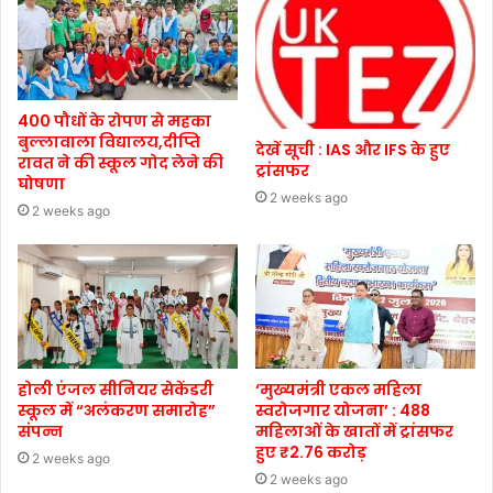
400 पौधों के रोपण से महका
बुल्लावाला विद्यालय,दीप्ति
देखें सूची : IAS और IFS के हुए
रावत ने की स्कूल गोद लेने की
ट्रांसफर
घोषणा
2 weeks ago
2 weeks ago
होली एंजल सीनियर सेकेंडरी
‘मुख्यमंत्री एकल महिला
स्कूल में “अलंकरण समारोह”
स्वरोजगार योजना’ : 488
संपन्न
महिलाओं के खातों में ट्रांसफर
हुए ₹2.76 करोड़
2 weeks ago
2 weeks ago