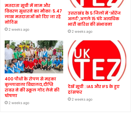
मतदाता सूची में नाम और
विवरण सुधारने का मौकाः 5.47
उत्तराखंड के 5 जिलों में ‘ऑरेंज
लाख मतदाताओं को दिए जा रहे
अलर्ट’,अगले 15 घंटे अत्यधिक
नोटिस
भारी बारिश की संभावना
2 weeks ago
2 weeks ago
400 पौधों के रोपण से महका
बुल्लावाला विद्यालय,दीप्ति
देखें सूची : IAS और IFS के हुए
रावत ने की स्कूल गोद लेने की
ट्रांसफर
घोषणा
2 weeks ago
2 weeks ago