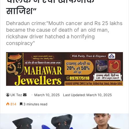
चालक ने रची खौफनाक
साजिश”
Dehradun crime:"Mouth cancer and Rs 25 lakhs
became the cause of death of an old man,
rickshaw driver hatched a horrifying
conspiracy"
UK Tez
S
March 10, 2025
Last Updated: March 10, 2025
e
814
3 minutes read
n
d
a