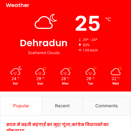
Weather
25
℃
Dehradun
25º - 24º
93%
1.59 km/h
Scattered Clouds
24
29
28
26
32
℃
℃
℃
℃
℃
Sat
Sun
Mon
Tue
Wed
Popular
Recent
Comments
सदन में बढ़ती महंगाई का मुद्दा गूंजा,कांग्रेस विधायकों का
वॉकआउट