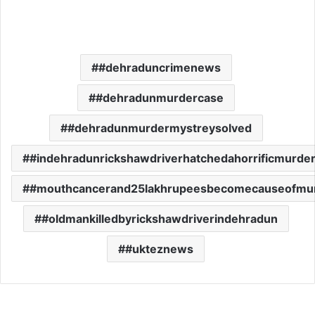
#dehraduncrimenews
#dehradunmurdercase
#dehradunmurdermystreysolved
#indehradunrickshawdriverhatchedahorrificmurder
#mouthcancerand25lakhrupeesbecomecauseofmur
#oldmankilledbyrickshawdriverindehradun
#ukteznews