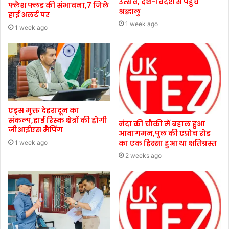
उत्सव, देश-विदेश से पहुंचे
फ्लैश फ्लड की संभावना,7 जिले
श्रद्धालु
हाई अलर्ट पर
1 week ago
1 week ago
एड्स मुक्त देहरादून का
संकल्प,हाई रिस्क क्षेत्रों की होगी
नंदा की चौकी में बहाल हुआ
जीआईएस मैपिंग
आवागमन,पुल की एप्रोच रोड
का एक हिस्सा हुआ था क्षतिग्रस्त
1 week ago
2 weeks ago