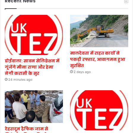
Recent News
मालदेवता में राहत कार्यों ने
पकड़ी रफ्तार, आवागमन हुआ
डोईवाला: सावन सेलिब्रेशन में
सुरक्षित
गूंजेंगे मीना राणा और हेमा
2 days ago
नेगी करासी के सुर
24 minutes ago
देहरादून ट्रैफिक जाम से