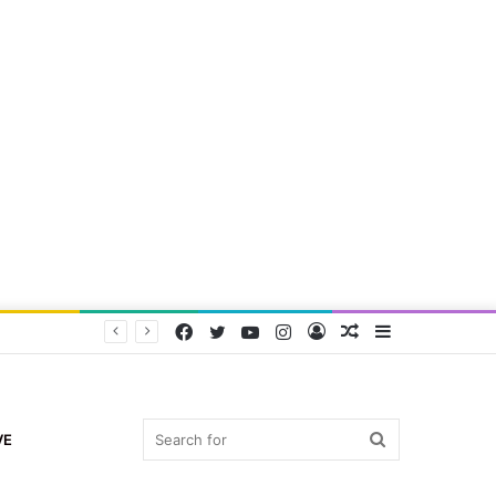
Facebook
Twitter
YouTube
Instagram
Log
Random
Sidebar
In
Article
Search
VE