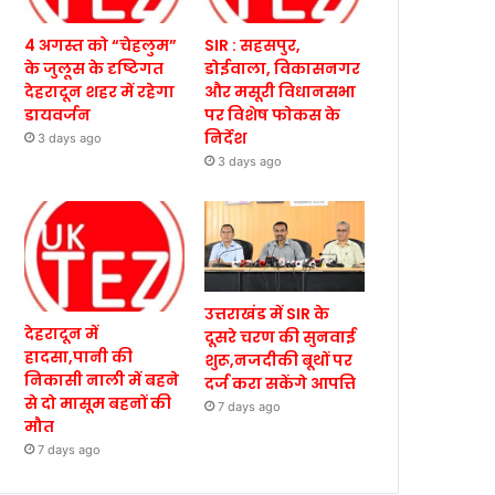
4 अगस्त को “चेहलुम”
SIR : सहसपुर,
के जुलूस के दृष्टिगत
डोईवाला, विकासनगर
देहरादून शहर में रहेगा
और मसूरी विधानसभा
डायवर्जन
पर विशेष फोकस के
निर्देश
3 days ago
3 days ago
उत्तराखंड में SIR के
देहरादून में
दूसरे चरण की सुनवाई
हादसा,पानी की
शुरू,नजदीकी बूथों पर
निकासी नाली में बहने
दर्ज करा सकेंगे आपत्ति
से दो मासूम बहनों की
7 days ago
मौत
7 days ago