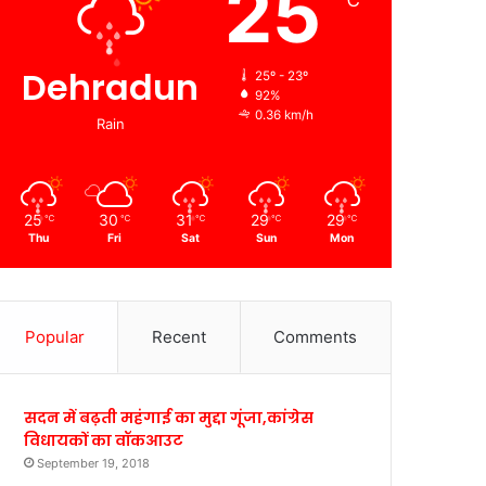
25
℃
Dehradun
25º - 23º
92%
0.36 km/h
Rain
25
30
31
29
29
℃
℃
℃
℃
℃
Thu
Fri
Sat
Sun
Mon
Popular
Recent
Comments
सदन में बढ़ती महंगाई का मुद्दा गूंजा,कांग्रेस
विधायकों का वॉकआउट
September 19, 2018