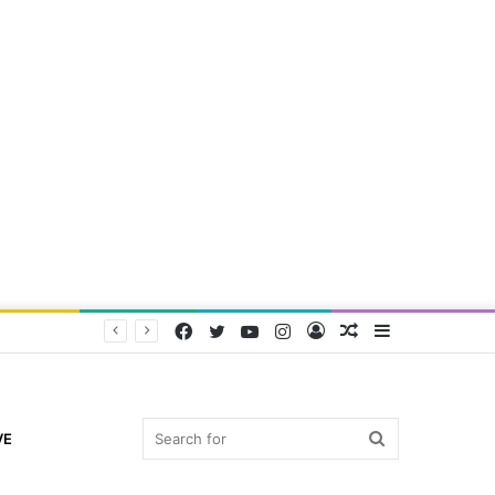
Facebook
Twitter
YouTube
Instagram
Log
Random
Sidebar
In
Article
Search
VE