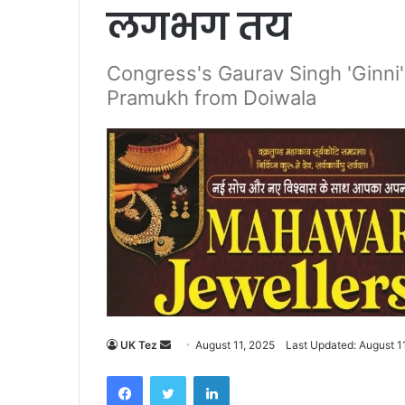
लगभग तय
Congress's Gaurav Singh 'Ginni' 
Pramukh from Doiwala
UK Tez
S
August 11, 2025
Last Updated: August 1
e
Facebook
Twitter
LinkedIn
n