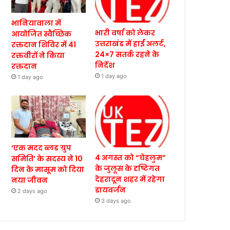
भानियावाला में
भारी वर्षा को लेकर
आयोजित स्वैच्छिक
उत्तराखंड में हाई अलर्ट,
रक्तदान शिविर में 41
24×7 सतर्क रहने के
रक्तवीरों ने किया
निर्देश
रक्तदान
1 day ago
1 day ago
‘एक मदद ब्लड ग्रुप
4 अगस्त को “चेहलुम”
समिति’ के सदस्य ने 10
के जुलूस के दृष्टिगत
दिन के मासूम को दिया
देहरादून शहर में रहेगा
नया जीवन
डायवर्जन
2 days ago
3 days ago