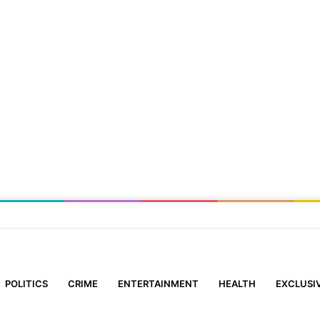
 समिति’ के सदस्य ने 10 दिन के मासूम को दिया नया जीवन
POLITICS
CRIME
ENTERTAINMENT
HEALTH
EXCLUSI