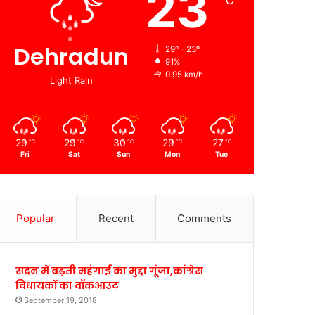
23
℃
Dehradun
29º - 23º
91%
0.95 km/h
Light Rain
29
29
30
29
27
℃
℃
℃
℃
℃
Fri
Sat
Sun
Mon
Tue
Popular
Recent
Comments
सदन में बढ़ती महंगाई का मुद्दा गूंजा,कांग्रेस
विधायकों का वॉकआउट
September 19, 2018