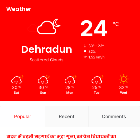
Weather
24
℃
Dehradun
30º - 23º
82%
1.52 km/h
Scattered Clouds
30
30
28
25
32
℃
℃
℃
℃
℃
Sat
Sun
Mon
Tue
Wed
Popular
Recent
Comments
सदन में बढ़ती महंगाई का मुद्दा गूंजा,कांग्रेस विधायकों का