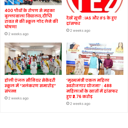
400 पौधों के रोपण से महका
बुल्लावाला विद्यालय,दीप्ति
देखें सूची : IAS और IFS के हुए
रावत ने की स्कूल गोद लेने की
ट्रांसफर
घोषणा
2 weeks ago
2 weeks ago
होली एंजल सीनियर सेकेंडरी
‘मुख्यमंत्री एकल महिला
स्कूल में “अलंकरण समारोह”
स्वरोजगार योजना’ : 488
संपन्न
महिलाओं के खातों में ट्रांसफर
हुए ₹2.76 करोड़
2 weeks ago
2 weeks ago