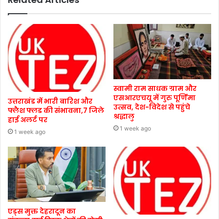
स्वामी राम साधक ग्राम और
एसआरएचयू में गुरु पूर्णिमा
उत्तराखंड में भारी बारिश और
उत्सव, देश-विदेश से पहुंचे
फ्लैश फ्लड की संभावना,7 जिले
श्रद्धालु
हाई अलर्ट पर
1 week ago
1 week ago
एड्स मुक्त देहरादून का