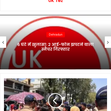
UK Tez
Dehradun
6 घंटे में खुलासा: 2 आई-फोन झपटने वाला
स्नैचर गिरफ्तार