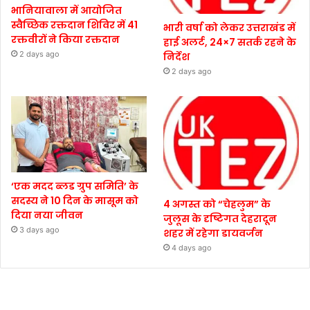
भानियावाला में आयोजित
स्वैच्छिक रक्तदान शिविर में 41
भारी वर्षा को लेकर उत्तराखंड में
रक्तवीरों ने किया रक्तदान
हाई अलर्ट, 24×7 सतर्क रहने के
2 days ago
निर्देश
2 days ago
‘एक मदद ब्लड ग्रुप समिति’ के
सदस्य ने 10 दिन के मासूम को
4 अगस्त को “चेहलुम” के
दिया नया जीवन
जुलूस के दृष्टिगत देहरादून
3 days ago
शहर में रहेगा डायवर्जन
4 days ago