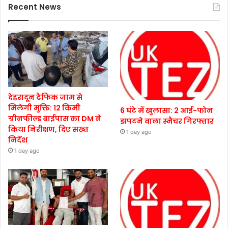
Recent News
देहरादून ट्रैफिक जाम से
मिलेगी मुक्ति: 12 किमी
6 घंटे में खुलासा: 2 आई-फोन
ग्रीनफील्ड बाईपास का DM ने
झपटने वाला स्नैचर गिरफ्तार
किया निरीक्षण, दिए सख्त
1 day ago
निर्देश
1 day ago