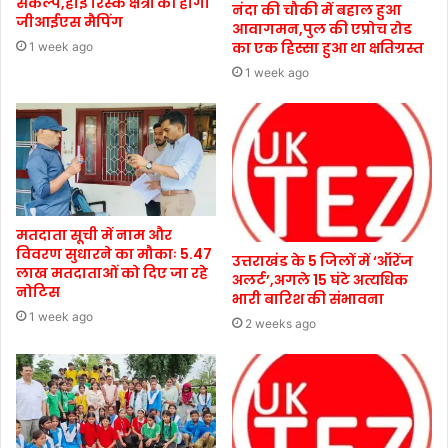
संकल्प,हाई रिस्क क्षेत्रों की होगी
नंदा की चौकी में बहाल हुआ
जीआईएस मैपिंग
आवागमन,पुल की एप्रोच रोड
का एक हिस्सा हुआ था क्षतिग्रस्त
1 week ago
1 week ago
मतदाता सूची में नाम और
विवरण सुधारने का मौकाः 5.47
उत्तराखंड के 5 जिलों में ‘ऑरेंज
लाख मतदाताओं को दिए जा रहे
अलर्ट’,अगले 15 घंटे अत्यधिक
नोटिस
भारी बारिश की संभावना
1 week ago
2 weeks ago