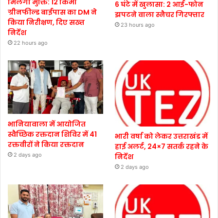
मिलेगी मुक्ति: 12 किमी
6 घंटे में खुलासा: 2 आई-फोन
ग्रीनफील्ड बाईपास का DM ने
झपटने वाला स्नैचर गिरफ्तार
किया निरीक्षण, दिए सख्त
23 hours ago
निर्देश
22 hours ago
भानियावाला में आयोजित
स्वैच्छिक रक्तदान शिविर में 41
भारी वर्षा को लेकर उत्तराखंड में
रक्तवीरों ने किया रक्तदान
हाई अलर्ट, 24×7 सतर्क रहने के
2 days ago
निर्देश
2 days ago