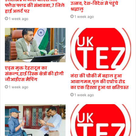
उत्सव, देश-विदेश से पहुंचे
फ्लैश फ्लड की संभावना,7 जिले
श्रद्धालु
हाई अलर्ट पर
1 week ago
1 week ago
एड्स मुक्त देहरादून का
संकल्प,हाई रिस्क क्षेत्रों की होगी
नंदा की चौकी में बहाल हुआ
जीआईएस मैपिंग
आवागमन,पुल की एप्रोच रोड
का एक हिस्सा हुआ था क्षतिग्रस्त
1 week ago
1 week ago