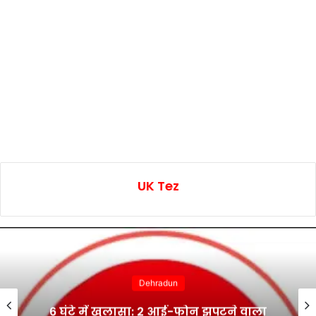
UK Tez
Dehradun
6 घंटे में खुलासा: 2 आई-फोन झपटने वाला