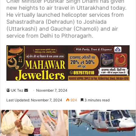
Chief Minister Pushkar Singh Dhami has given
new heights to air travel in Uttarakhand today.
He virtually launched helicopter services from
Sahastradhara (Dehradun) to Joshiada
(Uttarkashi) and Gauchar (Chamoli) and air
service from Delhi to Pithoragarh.
UK Tez
S
November 7, 2024
e
Last Updated: November 7, 2024
924
3 minutes read
n
d
a
n
e