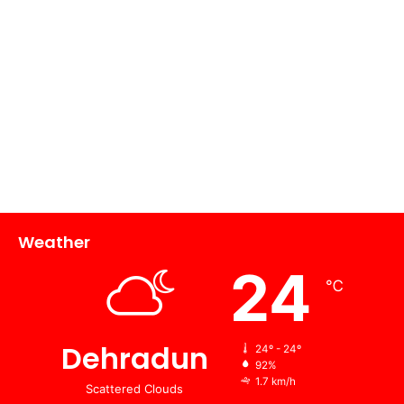
Weather
24
℃
Dehradun
24º - 24º
92%
1.7 km/h
Scattered Clouds