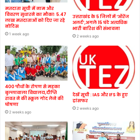
मतदाता सूची में नाम और
विवरण सुधारने का मौकाः 5.47
उत्तराखंड के 5 जिलों में ‘ऑरेंज
लाख मतदाताओं को दिए जा रहे
अलर्ट’,अगले 15 घंटे अत्यधिक
नोटिस
भारी बारिश की संभावना
1 week ago
2 weeks ago
400 पौधों के रोपण से महका
बुल्लावाला विद्यालय,दीप्ति
देखें सूची : IAS और IFS के हुए
रावत ने की स्कूल गोद लेने की
ट्रांसफर
घोषणा
2 weeks ago
2 weeks ago