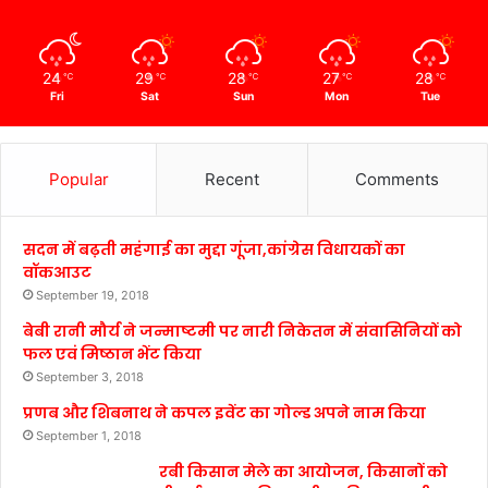
24
29
28
27
28
℃
℃
℃
℃
℃
Fri
Sat
Sun
Mon
Tue
Popular
Recent
Comments
सदन में बढ़ती महंगाई का मुद्दा गूंजा,कांग्रेस विधायकों का
वॉकआउट
September 19, 2018
बेबी रानी मौर्य ने जन्माष्टमी पर नारी निकेतन में संवासिनियों को
फल एवं मिष्ठान भेंट किया
September 3, 2018
प्रणब और शिबनाथ ने कपल इवेंट का गोल्ड अपने नाम किया
September 1, 2018
रबी किसान मेले का आयोजन, किसानों को