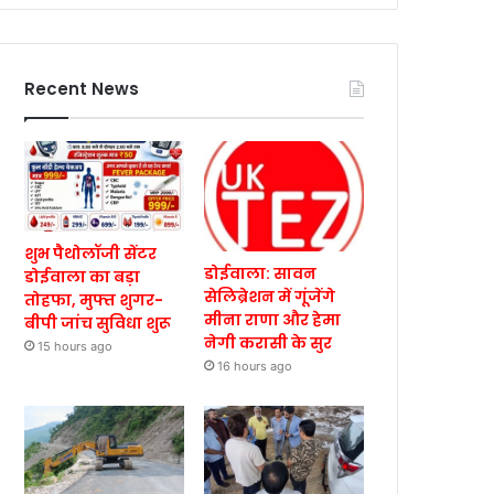
Recent News
शुभ पैथोलॉजी सेंटर
डोईवाला: सावन
डोईवाला का बड़ा
सेलिब्रेशन में गूंजेंगे
तोहफा, मुफ्त शुगर-
मीना राणा और हेमा
बीपी जांच सुविधा शुरू
नेगी करासी के सुर
15 hours ago
16 hours ago