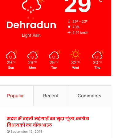
29
℃
Dehradun
29º - 23º
73%
2.21 km/h
Light Rain
29
29
25
32
30
℃
℃
℃
℃
℃
Sun
Mon
Tue
Wed
Thu
Popular
Recent
Comments
सदन में बढ़ती महंगाई का मुद्दा गूंजा,कांग्रेस
विधायकों का वॉकआउट
September 19, 2018