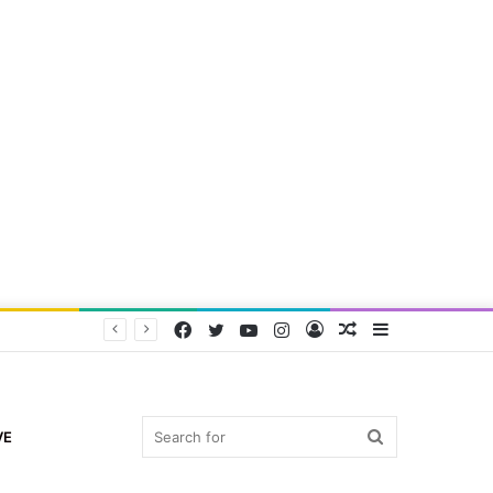
Facebook
Twitter
YouTube
Instagram
Log
Random
Sidebar
In
Article
Search
VE