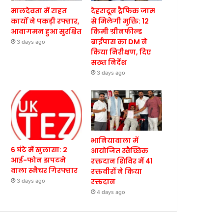
मालदेवता में राहत
देहरादून ट्रैफिक जाम
कार्यों ने पकड़ी रफ्तार,
से मिलेगी मुक्ति: 12
आवागमन हुआ सुरक्षित
किमी ग्रीनफील्ड
बाईपास का DM ने
3 days ago
किया निरीक्षण, दिए
सख्त निर्देश
3 days ago
भानियावाला में
6 घंटे में खुलासा: 2
आयोजित स्वैच्छिक
आई-फोन झपटने
रक्तदान शिविर में 41
वाला स्नैचर गिरफ्तार
रक्तवीरों ने किया
रक्तदान
3 days ago
4 days ago