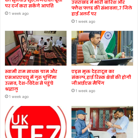
उत्तराखंड में भारी बारिश और
पर दर्ज करा सकेंगे आपत्ति
फ्लैश फ्लड की संभावना,7 जिले
हाई अलर्ट पर
1 week ago
1 week ago
स्वामी राम साधक ग्राम और
एड्स मुक्त देहरादून का
एसआरएचयू में गुरु पूर्णिमा
संकल्प,हाई रिस्क क्षेत्रों की होगी
उत्सव, देश-विदेश से पहुंचे
जीआईएस मैपिंग
श्रद्धालु
1 week ago
1 week ago