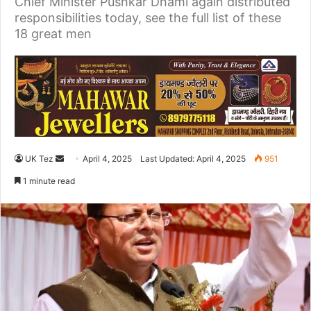
Chief Minister Pushkar Dhami again distributed
responsibilities today, see the full list of these
18 great men
UK Tez
S
April 4, 2025
Last Updated: April 4, 2025
951
e
1 minute read
n
d
a
n
e
m
a
i