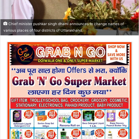
l
Chief minister pushkar singh dhami announces to change names of
various places of four districts of Uttarakhand.