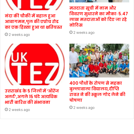
मतदाता सूची में नाम और
विवरण सुधारने का मौकाः 5.47
नंदा की चौकी में बहाल हुआ
लाख मतदाताओं को दिए जा रहे
आवागमन,पुल की एप्रोच रोड
नोटिस
का एक हिस्सा हुआ था क्षतिग्रस्त
2 weeks ago
2 weeks ago
400 पौधों के रोपण से महका
बुल्लावाला विद्यालय,दीप्ति
उत्तराखंड के 5 जिलों में ‘ऑरेंज
रावत ने की स्कूल गोद लेने की
अलर्ट’,अगले 15 घंटे अत्यधिक
घोषणा
भारी बारिश की संभावना
2 weeks ago
2 weeks ago