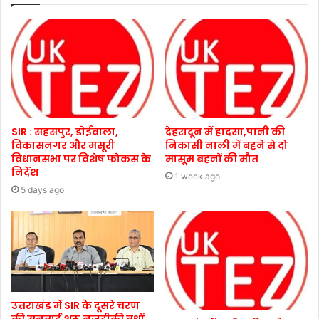
SIR : सहसपुर, डोईवाला,
देहरादून में हादसा,पानी की
विकासनगर और मसूरी
निकासी नाली में बहने से दो
विधानसभा पर विशेष फोकस के
मासूम बहनों की मौत
निर्देश
1 week ago
5 days ago
उत्तराखंड में SIR के दूसरे चरण
की सुनवाई शुरू,नजदीकी बूथों