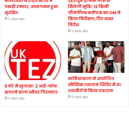
मालदेवता में राहत कार्यों ने
देहरादून ट्रैफिक जाम से
पकड़ी रफ्तार, आवागमन हुआ
मिलेगी मुक्ति: 12 किमी
सुरक्षित
ग्रीनफील्ड बाईपास का DM ने
किया निरीक्षण, दिए सख्त
2 days ago
निर्देश
2 days ago
भानियावाला में आयोजित
स्वैच्छिक रक्तदान शिविर में 41
6 घंटे में खुलासा: 2 आई-फोन
रक्तवीरों ने किया रक्तदान
झपटने वाला स्नैचर गिरफ्तार
3 days ago
2 days ago