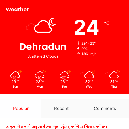
Weather
24
℃
Dehradun
29º - 23º
90%
1.86 km/h
Scattered Clouds
29
28
26
32
31
℃
℃
℃
℃
℃
Sun
Mon
Tue
Wed
Thu
Popular
Recent
Comments
सदन में बढ़ती महंगाई का मुद्दा गूंजा,कांग्रेस विधायकों का