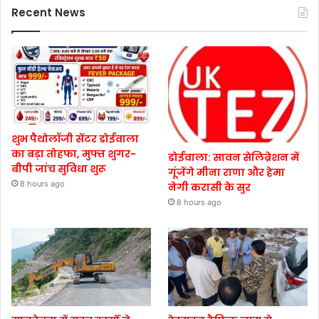
Recent News
शुभ पैथोलॉजी सेंटर डोईवाला
का बड़ा तोहफा, मुफ्त शुगर-
डोईवाला: सावन सेलिब्रेशन में
बीपी जांच सुविधा शुरू
गूंजेंगे मीना राणा और हेमा
8 hours ago
नेगी करासी के सुर
8 hours ago