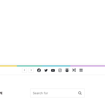
Facebook
Twitter
YouTube
Instagram
Log
Random
Sidebar
In
Article
Search
VE