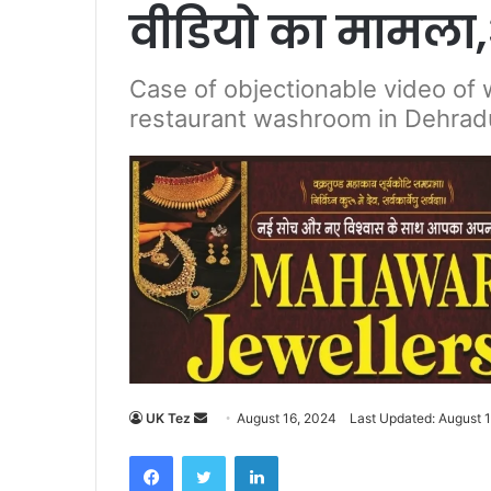
वीडियो का मामला,
Case of objectionable video of
restaurant washroom in Dehrad
UK Tez
S
August 16, 2024
Last Updated: August 
e
Facebook
Twitter
LinkedIn
n