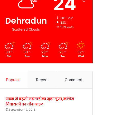
24
℃
Dehradun
30º - 23º
83%
1.39 km/h
Scattered Clouds
30
30
28
25
32
℃
℃
℃
℃
℃
Sat
Sun
Mon
Tue
Wed
Popular
Recent
Comments
सदन में बढ़ती महंगाई का मुद्दा गूंजा,कांग्रेस
विधायकों का वॉकआउट
September 19, 2018