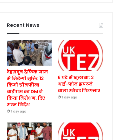
Recent News
देहरादून ट्रैफिक जाम
6 घंटे में खुलासा: 2
से मिलेगी मुक्ति: 12
आई-फोन झपटने
किमी ग्रीनफील्ड
वाला स्नैचर गिरफ्तार
बाईपास का DM ने
किया निरीक्षण, दिए
1 day ago
सख्त निर्देश
1 day ago