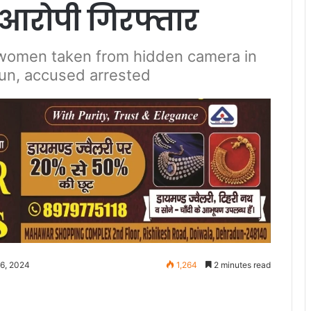
आरोपी गिरफ्तार
 women taken from hidden camera in
un, accused arrested
16, 2024
1,264
2 minutes read