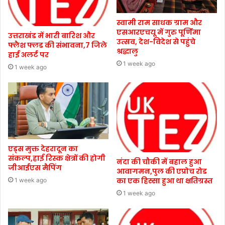
स्वामी राम साधक ग्राम और
एसआरएचयू में गुरु पूर्णिमा
उत्तराखंड में भारी बारिश और
उत्सव, देश-विदेश से पहुंचे
फ्लैश फ्लड की संभावना,7 जिले
श्रद्धालु
हाई अलर्ट पर
1 week ago
1 week ago
एड्स मुक्त देहरादून का
संकल्प,हाई रिस्क क्षेत्रों की होगी
नंदा की चौकी में बहाल हुआ
जीआईएस मैपिंग
आवागमन,पुल की एप्रोच रोड
का एक हिस्सा हुआ था क्षतिग्रस्त
1 week ago
1 week ago