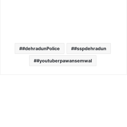
#dehradunPolice
#sspdehradun
#youtuberpawansemwal