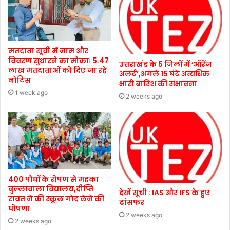
मतदाता सूची में नाम और
विवरण सुधारने का मौकाः 5.47
उत्तराखंड के 5 जिलों में ‘ऑरेंज
लाख मतदाताओं को दिए जा रहे
अलर्ट’,अगले 15 घंटे अत्यधिक
नोटिस
भारी बारिश की संभावना
1 week ago
2 weeks ago
400 पौधों के रोपण से महका
बुल्लावाला विद्यालय,दीप्ति
देखें सूची : IAS और IFS के हुए
रावत ने की स्कूल गोद लेने की
ट्रांसफर
घोषणा
2 weeks ago
2 weeks ago