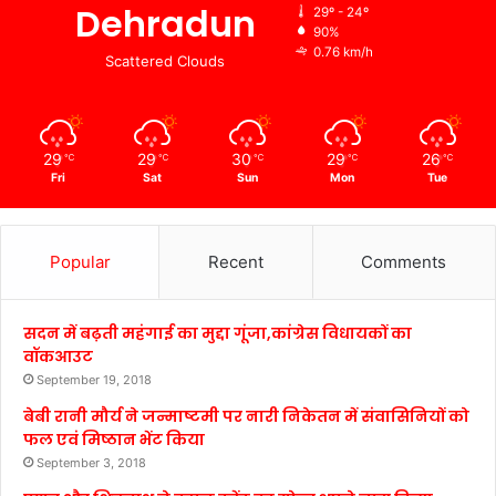
Dehradun
29º - 24º
90%
0.76 km/h
Scattered Clouds
29
29
30
29
26
℃
℃
℃
℃
℃
Fri
Sat
Sun
Mon
Tue
Popular
Recent
Comments
सदन में बढ़ती महंगाई का मुद्दा गूंजा,कांग्रेस विधायकों का
वॉकआउट
September 19, 2018
बेबी रानी मौर्य ने जन्माष्टमी पर नारी निकेतन में संवासिनियों को
फल एवं मिष्ठान भेंट किया
September 3, 2018