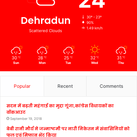
Dehradun
30º - 23º
90%
1.49 km/h
Scattered Clouds
30
28
25
32
31
℃
℃
℃
℃
℃
Sun
Mon
Tue
Wed
Thu
Popular
Recent
Comments
सदन में बढ़ती महंगाई का मुद्दा गूंजा,कांग्रेस विधायकों का
वॉकआउट
September 19, 2018
बेबी रानी मौर्य ने जन्माष्टमी पर नारी निकेतन में संवासिनियों को
फल एवं मिष्ठान भेंट किया