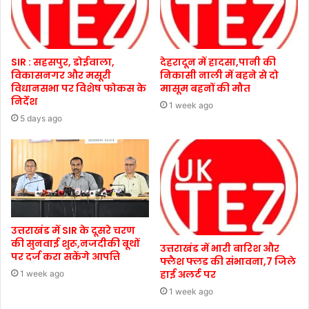
SIR : सहसपुर, डोईवाला,
देहरादून में हादसा,पानी की
विकासनगर और मसूरी
निकासी नाली में बहने से दो
विधानसभा पर विशेष फोकस के
मासूम बहनों की मौत
निर्देश
1 week ago
5 days ago
उत्तराखंड में SIR के दूसरे चरण
की सुनवाई शुरू,नजदीकी बूथों
उत्तराखंड में भारी बारिश और
पर दर्ज करा सकेंगे आपत्ति
फ्लैश फ्लड की संभावना,7 जिले
हाई अलर्ट पर
1 week ago
1 week ago