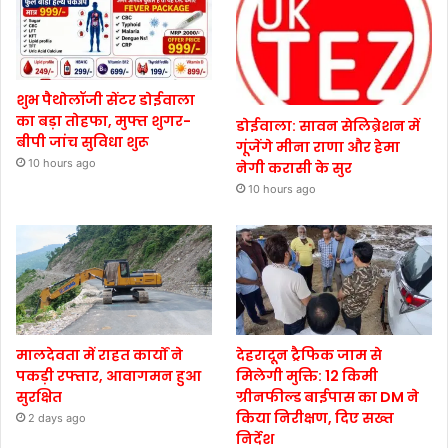
शुभ पैथोलॉजी सेंटर डोईवाला
का बड़ा तोहफा, मुफ्त शुगर-
डोईवाला: सावन सेलिब्रेशन में
बीपी जांच सुविधा शुरू
गूंजेंगे मीना राणा और हेमा
10 hours ago
नेगी करासी के सुर
10 hours ago
मालदेवता में राहत कार्यों ने
देहरादून ट्रैफिक जाम से
पकड़ी रफ्तार, आवागमन हुआ
मिलेगी मुक्ति: 12 किमी
सुरक्षित
ग्रीनफील्ड बाईपास का DM ने
किया निरीक्षण, दिए सख्त
2 days ago
निर्देश