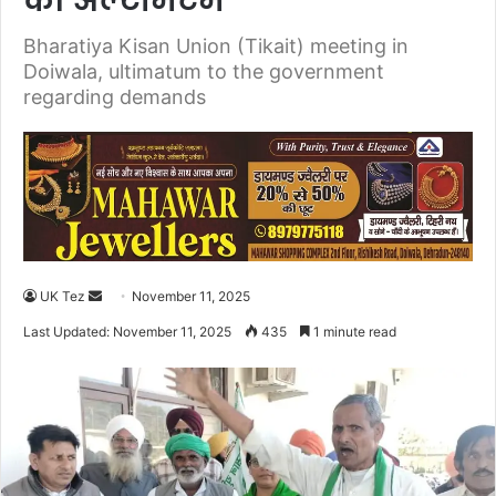
को अल्टीमेटम
Bharatiya Kisan Union (Tikait) meeting in
Doiwala, ultimatum to the government
regarding demands
UK Tez
S
November 11, 2025
e
Last Updated: November 11, 2025
435
1 minute read
n
d
a
n
e
m