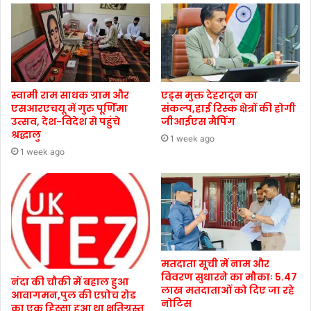
स्वामी राम साधक ग्राम और
एड्स मुक्त देहरादून का
एसआरएचयू में गुरु पूर्णिमा
संकल्प,हाई रिस्क क्षेत्रों की होगी
उत्सव, देश-विदेश से पहुंचे
जीआईएस मैपिंग
श्रद्धालु
1 week ago
1 week ago
मतदाता सूची में नाम और
विवरण सुधारने का मौकाः 5.47
नंदा की चौकी में बहाल हुआ
लाख मतदाताओं को दिए जा रहे
आवागमन,पुल की एप्रोच रोड
नोटिस
का एक हिस्सा हुआ था क्षतिग्रस्त