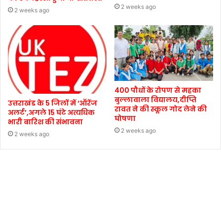
2 weeks ago
2 weeks ago
400 पौधों के रोपण से महका
बुल्लावाला विद्यालय,दीप्ति
उत्तराखंड के 5 जिलों में ‘ऑरेंज
रावत ने की स्कूल गोद लेने की
अलर्ट’,अगले 15 घंटे अत्यधिक
घोषणा
भारी बारिश की संभावना
2 weeks ago
2 weeks ago