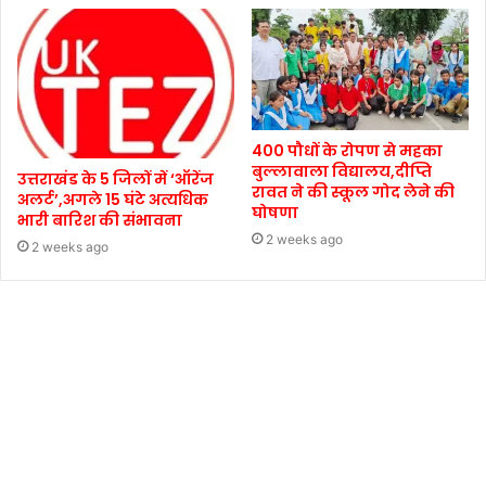
400 पौधों के रोपण से महका
बुल्लावाला विद्यालय,दीप्ति
उत्तराखंड के 5 जिलों में ‘ऑरेंज
रावत ने की स्कूल गोद लेने की
अलर्ट’,अगले 15 घंटे अत्यधिक
घोषणा
भारी बारिश की संभावना
2 weeks ago
2 weeks ago