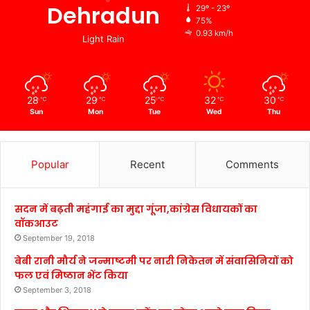
Dehradun
29º - 23º
75%
0.93 km/h
Light Rain
28
29
25
32
30
℃
℃
℃
℃
℃
Sun
Mon
Tue
Wed
Thu
Popular
Recent
Comments
सदन में बढ़ती महंगाई का मुद्दा गूंजा,कांग्रेस विधायकों का
वॉकआउट
September 19, 2018
बेबी रानी मौर्य ने जन्माष्टमी पर नारी निकेतन में संवासिनियों को
फल एवं मिष्ठान भेंट किया
September 3, 2018