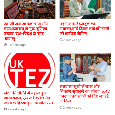
स्वामी राम साधक ग्राम और
एड्स मुक्त देहरादून का
एसआरएचयू में गुरु पूर्णिमा
संकल्प,हाई रिस्क क्षेत्रों की होगी
उत्सव, देश-विदेश से पहुंचे
जीआईएस मैपिंग
श्रद्धालु
2 weeks ago
2 weeks ago
मतदाता सूची में नाम और
विवरण सुधारने का मौकाः 5.47
नंदा की चौकी में बहाल हुआ
लाख मतदाताओं को दिए जा रहे
आवागमन,पुल की एप्रोच रोड
नोटिस
का एक हिस्सा हुआ था क्षतिग्रस्त
2 weeks ago
2 weeks ago