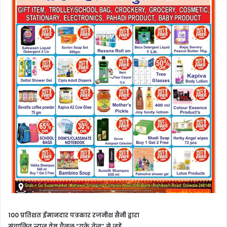
100 प्रतिशत ईमानदार पत्रकार रजनीश सैनी द्वारा
संचालित
न्यूज़ वेब चैनल “यूके तेज़” से जुड़ें