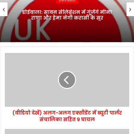
डोईवाला: सावन सेलिब्रेशन में गूंजेंगे मीना
राणा और हेमा नेगी करासी के सुर
(वीडियो देखें) अलग-अलग एक्सीडेंट में ब्यूटी पार्लर
संचालिका सहित 9 घायल