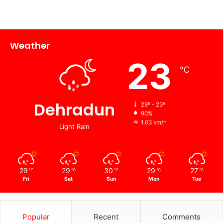
Weather
23
℃
Dehradun
29º - 23º
90%
1.03 km/h
Light Rain
29
29
30
29
27
℃
℃
℃
℃
℃
Fri
Sat
Sun
Mon
Tue
Popular
Recent
Comments