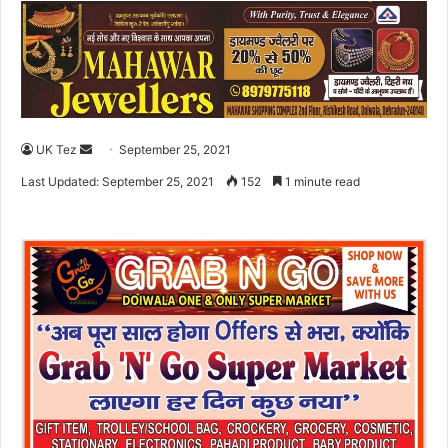
UK Tez
S
September 25, 2021
e
Last Updated: September 25, 2021
152
1 minute read
n
d
a
n
e
m
a
i
l