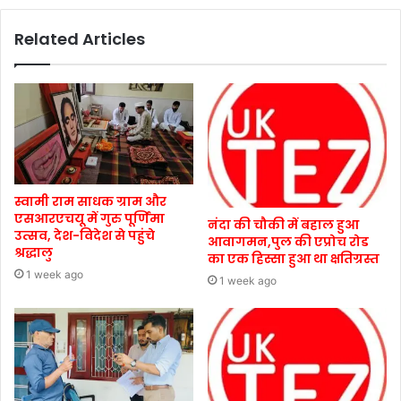
Related Articles
स्वामी राम साधक ग्राम और
एसआरएचयू में गुरु पूर्णिमा
नंदा की चौकी में बहाल हुआ
उत्सव, देश-विदेश से पहुंचे
आवागमन,पुल की एप्रोच रोड
श्रद्धालु
का एक हिस्सा हुआ था क्षतिग्रस्त
1 week ago
1 week ago