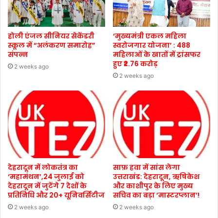
होली एंजल सीनियर सेकेंडरी
‘मुख्यमंत्री एकल महिला
स्कूल में “अलंकरण समारोह”
स्वरोजगार योजना’ : 488
संपन्न
महिलाओं के खातों में ट्रांसफर
हुए ₹2.76 करोड़
2 weeks ago
2 weeks ago
देहरादून में लोकतंत्र का
साफ़ हवा में सांस लेगा
‘महामंथन’,24 जुलाई को
उत्तराखंड: देहरादून, ऋषिकेश
देहरादून में जुटेंगे 7 देशों के
और काशीपुर के लिए मुख्य
प्रतिनिधि और 20+ यूनिवर्सिटीज
सचिव का बड़ा ‘मास्टरप्लान’!
2 weeks ago
2 weeks ago