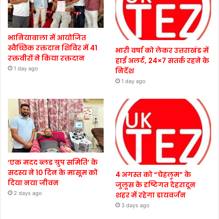
भानियावाला में आयोजित
स्वैच्छिक रक्तदान शिविर में 41
भारी वर्षा को लेकर उत्तराखंड में
रक्तवीरों ने किया रक्तदान
हाई अलर्ट, 24×7 सतर्क रहने के
1 day ago
निर्देश
1 day ago
‘एक मदद ब्लड ग्रुप समिति’ के
सदस्य ने 10 दिन के मासूम को
4 अगस्त को “चेहलुम” के
दिया नया जीवन
जुलूस के दृष्टिगत देहरादून
2 days ago
शहर में रहेगा डायवर्जन
3 days ago