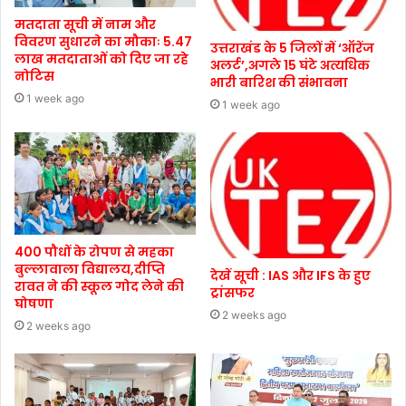
मतदाता सूची में नाम और
विवरण सुधारने का मौकाः 5.47
उत्तराखंड के 5 जिलों में ‘ऑरेंज
लाख मतदाताओं को दिए जा रहे
अलर्ट’,अगले 15 घंटे अत्यधिक
नोटिस
भारी बारिश की संभावना
1 week ago
1 week ago
400 पौधों के रोपण से महका
बुल्लावाला विद्यालय,दीप्ति
देखें सूची : IAS और IFS के हुए
रावत ने की स्कूल गोद लेने की
ट्रांसफर
घोषणा
2 weeks ago
2 weeks ago