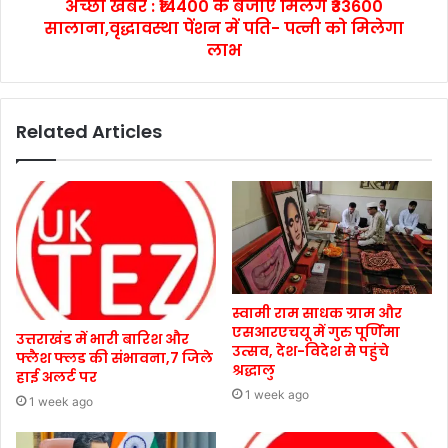
अच्छी खबर : ₹14400 के बजाए मिलेंगें ₹33600
सालाना,वृद्धावस्था पेंशन में पति- पत्नी को मिलेगा
लाभ
Related Articles
स्वामी राम साधक ग्राम और
एसआरएचयू में गुरु पूर्णिमा
उत्तराखंड में भारी बारिश और
उत्सव, देश-विदेश से पहुंचे
फ्लैश फ्लड की संभावना,7 जिले
श्रद्धालु
हाई अलर्ट पर
1 week ago
1 week ago