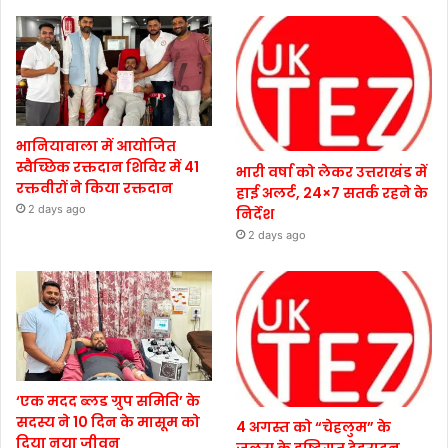
भानियावाला में आयोजित
स्वैच्छिक रक्तदान शिविर में 41
भारी वर्षा को लेकर उत्तराखंड में
रक्तवीरों ने किया रक्तदान
हाई अलर्ट, 24×7 सतर्क रहने के
2 days ago
निर्देश
2 days ago
‘एक मदद ब्लड ग्रुप समिति’ के
सदस्य ने 10 दिन के मासूम को
4 अगस्त को “चेहलुम” के
दिया नया जीवन
जुलूस के दृष्टिगत देहरादून