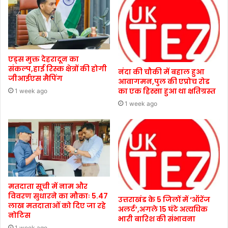
एड्स मुक्त देहरादून का
संकल्प,हाई रिस्क क्षेत्रों की होगी
नंदा की चौकी में बहाल हुआ
जीआईएस मैपिंग
आवागमन,पुल की एप्रोच रोड
का एक हिस्सा हुआ था क्षतिग्रस्त
1 week ago
1 week ago
मतदाता सूची में नाम और
विवरण सुधारने का मौकाः 5.47
उत्तराखंड के 5 जिलों में ‘ऑरेंज
लाख मतदाताओं को दिए जा रहे
अलर्ट’,अगले 15 घंटे अत्यधिक
नोटिस
भारी बारिश की संभावना
1 week ago