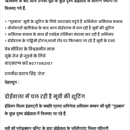
ऋषिकेश के बाद आज उनकी मूवी के कुछ दृश्य डोईवाला के विभिन्न स्थानों पर
फिल्माए गये हैं.
> “गुडबाय” मूवी के शूटिंग के लिये उत्तराखंड पहुंचे हैं अभिनेता अमिताभ बच्चन
> तीर्थनगरी ऋषिकेश के बाद आज डोईवाला में चल रही है मूवी की शूटिंग
> अमिताभ बच्चन के साथ ही एक्ट्रेस रश्मिका मंदाना कर रही हैं अभिनय
> डोईवाला के पद्मिनी होटल,थानों रोड पर फिल्माए जा रहे हैं मूवी के दृश्य
वेब मीडिया के विश्वसनीय नाम
यूके तेज से जुड़ने के लिये
वाट्सएप्प करें 8077062107
रजनीश प्रताप सिंह ‘तेज’
देहरादून :
डोईवाला में चल रही है मूवी की शूटिंग
इंडियन फिल्म इंडस्ट्री के ख्याति प्राप्त अभिनेता अमिताभ बच्चन की मूवी “गुडबाय”
के कुछ दृश्य डोईवाला में फिल्माए जा रहे हैं.
मूवी की प्रोडक्शन यूनिट के द्वारा डोईवाला के जॉलीग्रांट स्थित पद्मिनी