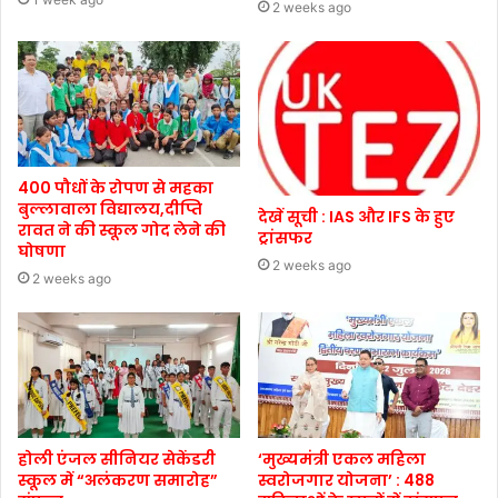
2 weeks ago
400 पौधों के रोपण से महका
बुल्लावाला विद्यालय,दीप्ति
देखें सूची : IAS और IFS के हुए
रावत ने की स्कूल गोद लेने की
ट्रांसफर
घोषणा
2 weeks ago
2 weeks ago
होली एंजल सीनियर सेकेंडरी
‘मुख्यमंत्री एकल महिला
स्कूल में “अलंकरण समारोह”
स्वरोजगार योजना’ : 488