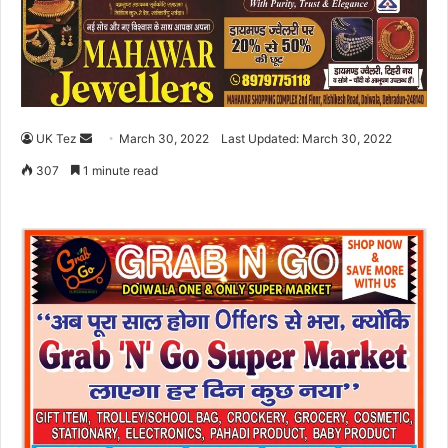
UK Tez
S
March 30, 2022
Last Updated: March 30, 2022
e
307
1 minute read
n
d
a
n
e
m
a
i
l