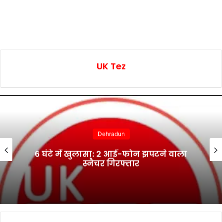
UK Tez
Dehradun
6 घंटे में खुलासा: 2 आई-फोन झपटने वाला
स्नैचर गिरफ्तार