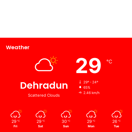
Weather
29
℃
Dehradun
29º - 24º
65%
2.46 km/h
Scattered Clouds
29
29
30
29
26
℃
℃
℃
℃
℃
Fri
Sat
Sun
Mon
Tue