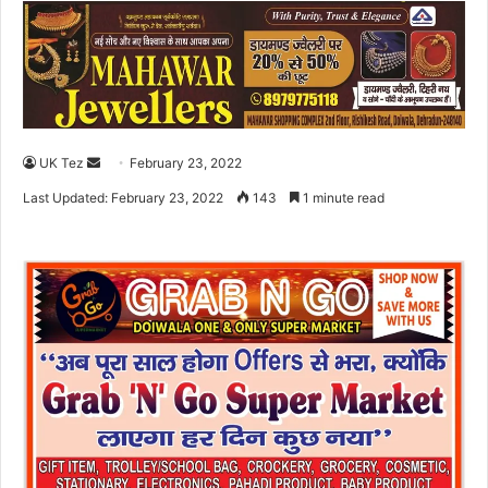
UK Tez
S
February 23, 2022
e
Last Updated: February 23, 2022
143
1 minute read
n
d
a
n
e
m
a
i
l