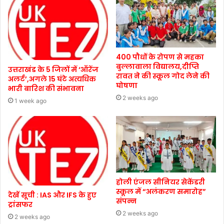
400 पौधों के रोपण से महका
बुल्लावाला विद्यालय,दीप्ति
उत्तराखंड के 5 जिलों में ‘ऑरेंज
रावत ने की स्कूल गोद लेने की
अलर्ट’,अगले 15 घंटे अत्यधिक
घोषणा
भारी बारिश की संभावना
2 weeks ago
1 week ago
होली एंजल सीनियर सेकेंडरी
स्कूल में “अलंकरण समारोह”
देखें सूची : IAS और IFS के हुए
संपन्न
ट्रांसफर
2 weeks ago
2 weeks ago