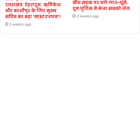
बीच सड़क पर चले लात-घूंसे,
उत्तराखंड: देहरादून, ऋषिकेश
दून पुलिस ने भेजा सबको जेल
और काशीपुर के लिए मुख्य
सचिव का बड़ा ‘मास्टरप्लान’!
3 weeks ago
2 weeks ago