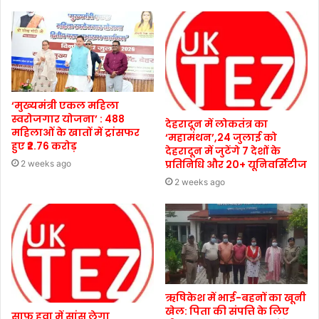
‘मुख्यमंत्री एकल महिला
स्वरोजगार योजना’ : 488
देहरादून में लोकतंत्र का
महिलाओं के खातों में ट्रांसफर
‘महामंथन’,24 जुलाई को
हुए ₹2.76 करोड़
देहरादून में जुटेंगे 7 देशों के
प्रतिनिधि और 20+ यूनिवर्सिटीज
2 weeks ago
2 weeks ago
ऋषिकेश में भाई-बहनों का खूनी
खेल: पिता की संपत्ति के लिए
साफ़ हवा में सांस लेगा