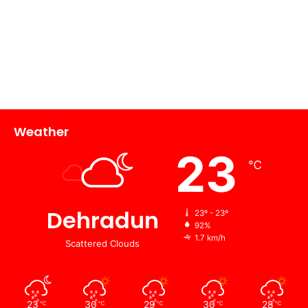
Weather
23
℃
Dehradun
23º - 23º
92%
1.7 km/h
Scattered Clouds
23
30
29
30
28
℃
℃
℃
℃
℃