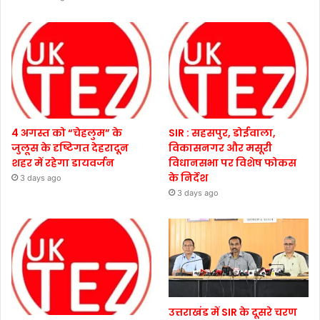
4 अगस्त को “चेहलुम” के
SIR : सहसपुर, डोईवाला,
जुलूस के दृष्टिगत देहरादून
विकासनगर और मसूरी
शहर में रहेगा डायवर्जन
विधानसभा पर विशेष फोकस
के निर्देश
3 days ago
3 days ago
उत्तराखंड में SIR के दूसरे चरण