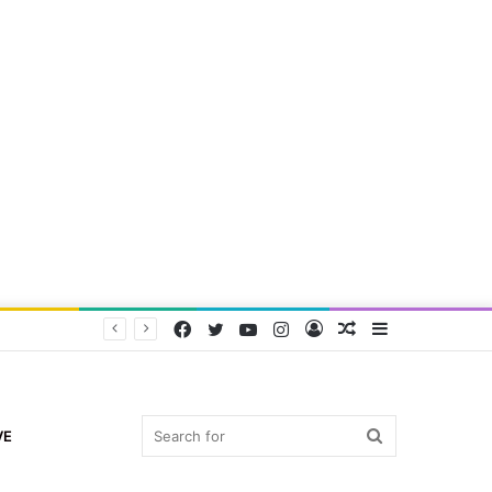
Facebook
Twitter
YouTube
Instagram
Log
Random
Sidebar
In
Article
Search
VE