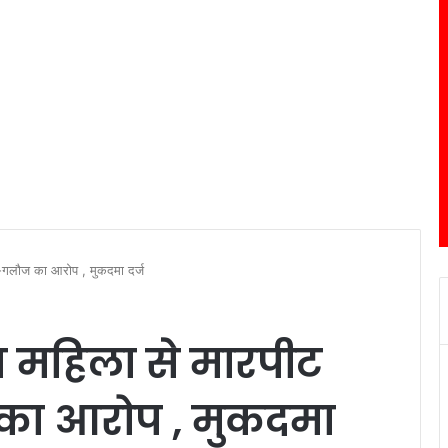
ी-गलौज का आरोप , मुकदमा दर्ज
त महिला से मारपीट
ा आरोप , मुकदमा