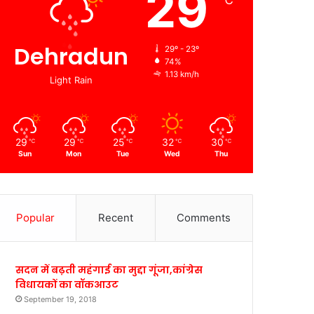
29
℃
Dehradun
29º - 23º
74%
1.13 km/h
Light Rain
29
29
25
32
30
℃
℃
℃
℃
℃
Sun
Mon
Tue
Wed
Thu
Popular
Recent
Comments
सदन में बढ़ती महंगाई का मुद्दा गूंजा,कांग्रेस
विधायकों का वॉकआउट
September 19, 2018