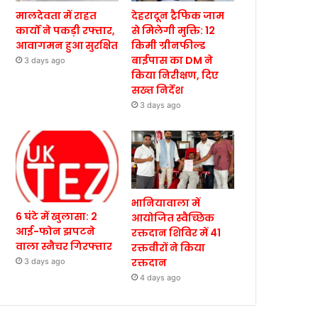
मालदेवता में राहत
देहरादून ट्रैफिक जाम
कार्यों ने पकड़ी रफ्तार,
से मिलेगी मुक्ति: 12
आवागमन हुआ सुरक्षित
किमी ग्रीनफील्ड
बाईपास का DM ने
3 days ago
किया निरीक्षण, दिए
सख्त निर्देश
3 days ago
भानियावाला में
6 घंटे में खुलासा: 2
आयोजित स्वैच्छिक
आई-फोन झपटने
रक्तदान शिविर में 41
वाला स्नैचर गिरफ्तार
रक्तवीरों ने किया
रक्तदान
3 days ago
4 days ago