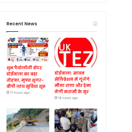
Recent News
शुभ पैथोलॉजी सेंटर
डोईवाला: सावन
डोईवाला का बड़ा
सेलिब्रेशन में गूंजेंगे
तोहफा, मुफ्त शुगर-
मीना राणा और हेमा
बीपी जांच सुविधा शुरू
नेगी करासी के सुर
17 hours ago
18 hours ago