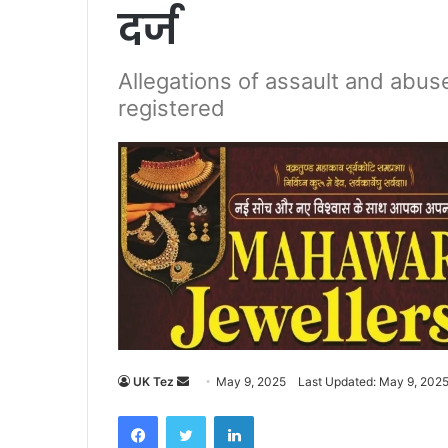
दर्ज
Allegations of assault and abus
registered
UK Tez
S
May 9, 2025
Last Updated: May 9, 202
e
Facebook
Twitter
LinkedIn
n