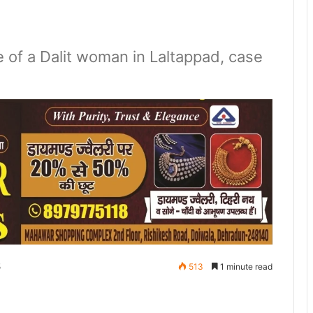
e of a Dalit woman in Laltappad, case
5
513
1 minute read