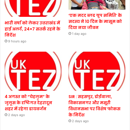
‘एक मदद ब्लड ग्रुप समिति’ के
सदस्य ने 10 दिन के मासूम को
भारी वर्षा को लेकर उत्तराखंड में
दिया नया जीवन
हाई अलर्ट, 24×7 सतर्क रहने के
1 day ago
निर्देश
9 hours ago
4 अगस्त को “चेहलुम” के
SIR : सहसपुर, डोईवाला,
जुलूस के दृष्टिगत देहरादून
विकासनगर और मसूरी
शहर में रहेगा डायवर्जन
विधानसभा पर विशेष फोकस
के निर्देश
2 days ago
2 days ago