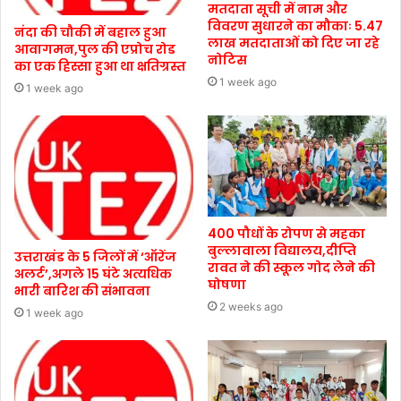
मतदाता सूची में नाम और
विवरण सुधारने का मौकाः 5.47
नंदा की चौकी में बहाल हुआ
लाख मतदाताओं को दिए जा रहे
आवागमन,पुल की एप्रोच रोड
नोटिस
का एक हिस्सा हुआ था क्षतिग्रस्त
1 week ago
1 week ago
400 पौधों के रोपण से महका
बुल्लावाला विद्यालय,दीप्ति
उत्तराखंड के 5 जिलों में ‘ऑरेंज
रावत ने की स्कूल गोद लेने की
अलर्ट’,अगले 15 घंटे अत्यधिक
घोषणा
भारी बारिश की संभावना
2 weeks ago
1 week ago