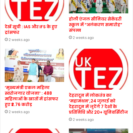
होली एंजल सीनियर सेकेंडरी
स्कूल में “अलंकरण समारोह”
देखें सूची : IAS और IFS के हुए
संपन्न
ट्रांसफर
2 weeks ago
2 weeks ago
‘मुख्यमंत्री एकल महिला
स्वरोजगार योजना’ : 488
देहरादून में लोकतंत्र का
महिलाओं के खातों में ट्रांसफर
‘महामंथन’,24 जुलाई को
हुए ₹2.76 करोड़
देहरादून में जुटेंगे 7 देशों के
प्रतिनिधि और 20+ यूनिवर्सिटीज
2 weeks ago
2 weeks ago