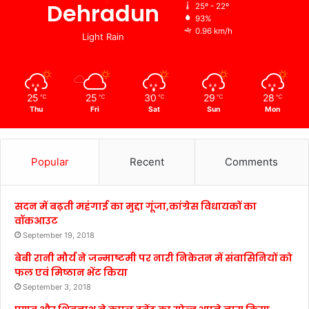
Dehradun
25º - 22º
93%
0.96 km/h
Light Rain
25
25
30
29
28
℃
℃
℃
℃
℃
Thu
Fri
Sat
Sun
Mon
Popular
Recent
Comments
सदन में बढ़ती महंगाई का मुद्दा गूंजा,कांग्रेस विधायकों का
वॉकआउट
September 19, 2018
बेबी रानी मौर्य ने जन्माष्टमी पर नारी निकेतन में संवासिनियों को
फल एवं मिष्ठान भेंट किया
September 3, 2018