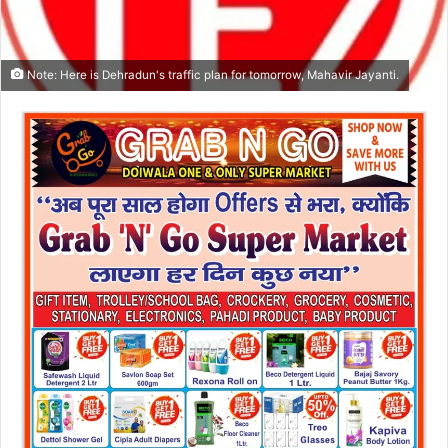
Note: Here is Dehradun's traffic plan for tomorrow, Mahavir Jayanti.