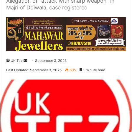
Allegation of "attack with sharp weapon" in
Majri of Doiwala, case registered
UK Tez
S
September 3, 2025
e
Last Updated: September 3, 2025
605
1 minute read
n
d
a
n
e
m
a
i
l