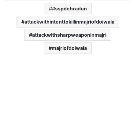
#sspdehradun
attackwithintenttokillinmajriofdoiwala
attackwithsharpweaponinmajri
majriofdoiwala