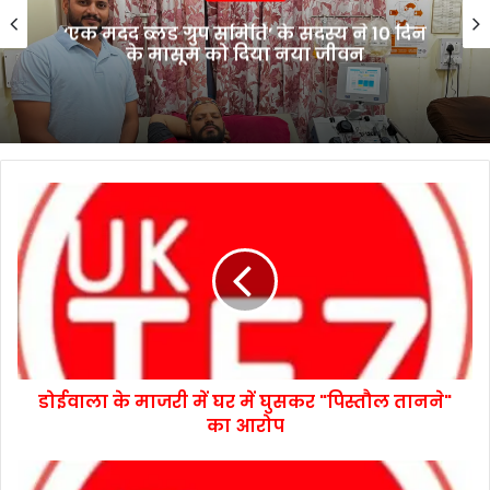
‘एक मदद ब्लड ग्रुप समिति’ के सदस्य ने 10 दिन
के मासूम को दिया नया जीवन
डोईवाला के माजरी में घर में घुसकर "पिस्तौल तानने"
का आरोप