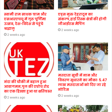
स्वामी राम साधक ग्राम और
एड्स मुक्त देहरादून का
एसआरएचयू में गुरु पूर्णिमा
संकल्प,हाई रिस्क क्षेत्रों की होगी
उत्सव, देश-विदेश से पहुंचे
जीआईएस मैपिंग
श्रद्धालु
2 weeks ago
2 weeks ago
मतदाता सूची में नाम और
विवरण सुधारने का मौकाः 5.47
नंदा की चौकी में बहाल हुआ
लाख मतदाताओं को दिए जा रहे
आवागमन,पुल की एप्रोच रोड
नोटिस
का एक हिस्सा हुआ था क्षतिग्रस्त
2 weeks ago
2 weeks ago