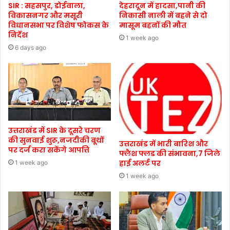
SIR : सहसपुर, डोईवाला,
देहरादून में हादसा,पानी की
विकासनगर और मसूरी
निकासी नाली में बहने से दो
विधानसभा पर विशेष फोकस के
मासूम बहनों की मौत
निर्देश
1 week ago
6 days ago
उत्तराखंड में SIR के दूसरे चरण
की सुनवाई शुरू,नजदीकी बूथों
उत्तराखंड में भारी बारिश और
पर दर्ज करा सकेंगे आपत्ति
फ्लैश फ्लड की संभावना,7 जिले
हाई अलर्ट पर
1 week ago
1 week ago