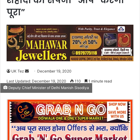
शहीदों का सपना “आप” करेगी
पूरा”
UK Tez
S
December 19, 2020
e
Last Updated: December 19, 2020
110
1 minute read
n
Deputy Chief Minister of Delhi Manish Sisodiya
d
a
n
e
m
a
i