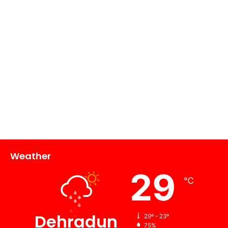
Weather
29
℃
Dehradun
29º - 23º
75%