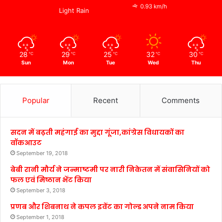
0.93 km/h
Light Rain
28
29
25
32
30
℃
℃
℃
℃
℃
Sun
Mon
Tue
Wed
Thu
Popular
Recent
Comments
सदन में बढ़ती महंगाई का मुद्दा गूंजा,कांग्रेस विधायकों का
वॉकआउट
September 19, 2018
बेबी रानी मौर्य ने जन्माष्टमी पर नारी निकेतन में संवासिनियों को
फल एवं मिष्ठान भेंट किया
September 3, 2018
प्रणब और शिबनाथ ने कपल इवेंट का गोल्ड अपने नाम किया
September 1, 2018