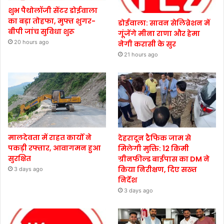
शुभ पैथोलॉजी सेंटर डोईवाला
का बड़ा तोहफा, मुफ्त शुगर-
डोईवाला: सावन सेलिब्रेशन में
बीपी जांच सुविधा शुरू
गूंजेंगे मीना राणा और हेमा
20 hours ago
नेगी करासी के सुर
21 hours ago
मालदेवता में राहत कार्यों ने
देहरादून ट्रैफिक जाम से
पकड़ी रफ्तार, आवागमन हुआ
मिलेगी मुक्ति: 12 किमी
सुरक्षित
ग्रीनफील्ड बाईपास का DM ने
किया निरीक्षण, दिए सख्त
3 days ago
निर्देश
3 days ago