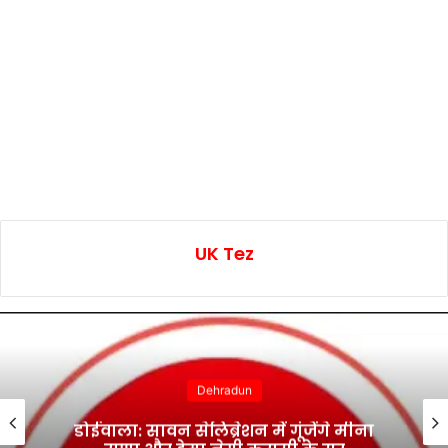
UK Tez
Dehradun
डोईवाला: सावन सेलिब्रेशन में गूंजेंगे मीना