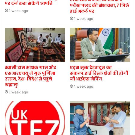
पर दर्ज करा सकेंगे आपत्ति
फ्लैश फ्लड की संभावना,7 जिले
हाई अलर्ट पर
1 week ago
1 week ago
स्वामी राम साधक ग्राम और
एड्स मुक्त देहरादून का
एसआरएचयू में गुरु पूर्णिमा
संकल्प,हाई रिस्क क्षेत्रों की होगी
उत्सव, देश-विदेश से पहुंचे
जीआईएस मैपिंग
श्रद्धालु
1 week ago
1 week ago