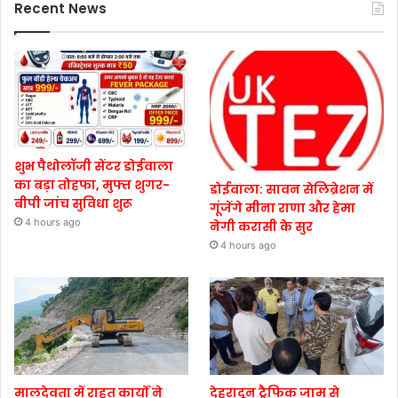
Recent News
शुभ पैथोलॉजी सेंटर डोईवाला
का बड़ा तोहफा, मुफ्त शुगर-
डोईवाला: सावन सेलिब्रेशन में
बीपी जांच सुविधा शुरू
गूंजेंगे मीना राणा और हेमा
4 hours ago
नेगी करासी के सुर
4 hours ago
मालदेवता में राहत कार्यों ने
देहरादून ट्रैफिक जाम से