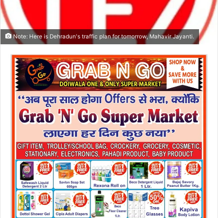
Note: Here is Dehradun's traffic plan for tomorrow, Mahavir Jayanti.