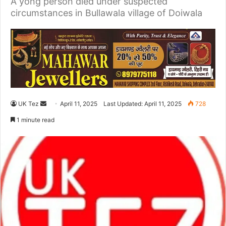
A yong person died under suspected
circumstances in Bullawala village of Doiwala
UK Tez
S
April 11, 2025
Last Updated: April 11, 2025
728
e
1 minute read
n
d
a
n
e
m
a
i
l