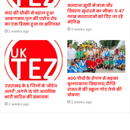
मतदाता सूची में नाम और
विवरण सुधारने का मौकाः 5.47
नंदा की चौकी में बहाल हुआ
लाख मतदाताओं को दिए जा रहे
आवागमन,पुल की एप्रोच रोड
नोटिस
का एक हिस्सा हुआ था क्षतिग्रस्त
2 weeks ago
2 weeks ago
400 पौधों के रोपण से महका
बुल्लावाला विद्यालय,दीप्ति
उत्तराखंड के 5 जिलों में ‘ऑरेंज
रावत ने की स्कूल गोद लेने की
अलर्ट’,अगले 15 घंटे अत्यधिक
घोषणा
भारी बारिश की संभावना
2 weeks ago
2 weeks ago