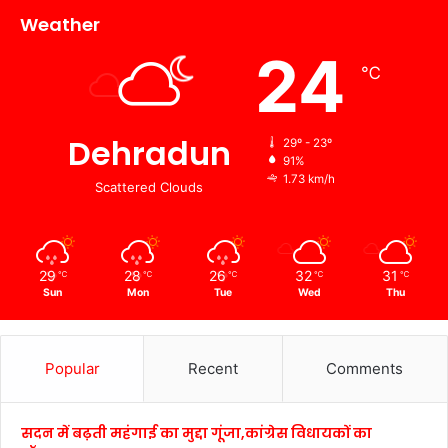
Weather
24
℃
Dehradun
29º - 23º
91%
1.73 km/h
Scattered Clouds
29
28
26
32
31
℃
℃
℃
℃
℃
Sun
Mon
Tue
Wed
Thu
Popular
Recent
Comments
सदन में बढ़ती महंगाई का मुद्दा गूंजा,कांग्रेस विधायकों का