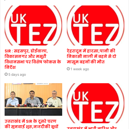
SIR : सहसपुर, डोईवाला,
देहरादून में हादसा,पानी की
विकासनगर और मसूरी
निकासी नाली में बहने से दो
विधानसभा पर विशेष फोकस के
मासूम बहनों की मौत
निर्देश
1 week ago
5 days ago
उत्तराखंड में SIR के दूसरे चरण
की सुनवाई शुरू,नजदीकी बूथों
उत्तराखंड में भारी बारिश और