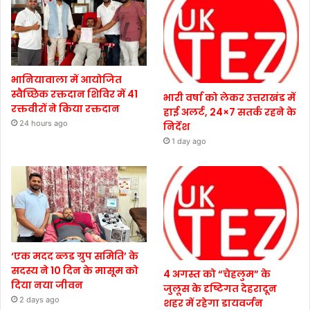
भानियावाला में आयोजित
स्वैच्छिक रक्तदान शिविर में 41
भारी वर्षा को लेकर उत्तराखंड में
रक्तवीरों ने किया रक्तदान
हाई अलर्ट, 24×7 सतर्क रहने के
24 hours ago
निर्देश
1 day ago
‘एक मदद ब्लड ग्रुप समिति’ के
सदस्य ने 10 दिन के मासूम को
4 अगस्त को “चेहलुम” के
दिया नया जीवन
जुलूस के दृष्टिगत देहरादून
2 days ago
शहर में रहेगा डायवर्जन