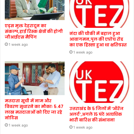
एड्स मुक्त देहरादून का
संकल्प,हाई रिस्क क्षेत्रों की होगी
नंदा की चौकी में बहाल हुआ
जीआईएस मैपिंग
आवागमन,पुल की एप्रोच रोड
का एक हिस्सा हुआ था क्षतिग्रस्त
1 week ago
1 week ago
मतदाता सूची में नाम और
विवरण सुधारने का मौकाः 5.47
उत्तराखंड के 5 जिलों में ‘ऑरेंज
लाख मतदाताओं को दिए जा रहे
अलर्ट’,अगले 15 घंटे अत्यधिक
नोटिस
भारी बारिश की संभावना
1 week ago
1 week ago