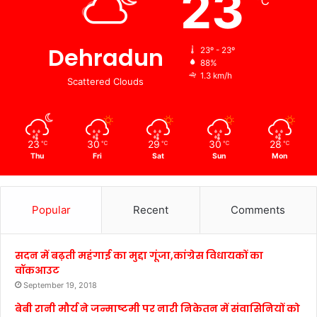
23
℃
Dehradun
23º - 23º
88%
1.3 km/h
Scattered Clouds
23
30
29
30
28
℃
℃
℃
℃
℃
Thu
Fri
Sat
Sun
Mon
Popular
Recent
Comments
सदन में बढ़ती महंगाई का मुद्दा गूंजा,कांग्रेस विधायकों का
वॉकआउट
September 19, 2018
बेबी रानी मौर्य ने जन्माष्टमी पर नारी निकेतन में संवासिनियों को