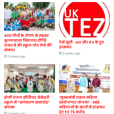
400 पौधों के रोपण से महका
बुल्लावाला विद्यालय,दीप्ति
देखें सूची : IAS और IFS के हुए
रावत ने की स्कूल गोद लेने की
ट्रांसफर
घोषणा
2 weeks ago
2 weeks ago
होली एंजल सीनियर सेकेंडरी
‘मुख्यमंत्री एकल महिला
स्कूल में “अलंकरण समारोह”
स्वरोजगार योजना’ : 488
संपन्न
महिलाओं के खातों में ट्रांसफर
हुए ₹2.76 करोड़
2 weeks ago