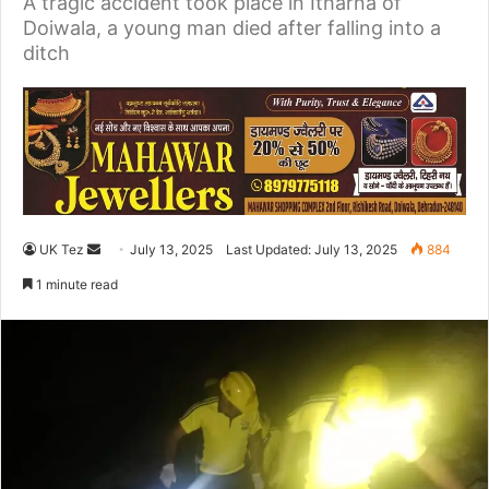
A tragic accident took place in Itharna of
Doiwala, a young man died after falling into a
ditch
UK Tez
S
July 13, 2025
Last Updated: July 13, 2025
884
e
1 minute read
n
d
a
n
e
m
a
i