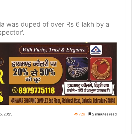
la was duped of over Rs 6 lakh by a
pector'.
5, 2025
726
2 minutes read