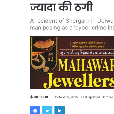
ज्यादा की ठगी
A resident of Shergarh in Doiwa
man posing as a 'cyber crime ins
UK Tez
S
October 5, 2025
Last Updated: October 
e
Facebook
Twitter
LinkedIn
n