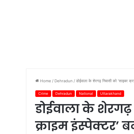
Home
/
Dehradun
/
डोईवाला के शेरगढ़ निवासी को ‘साइबर क्रा
Crime
Dehradun
National
Uttarakhand
डोईवाला के शेरगढ़
क्राइम इंस्पेक्टर