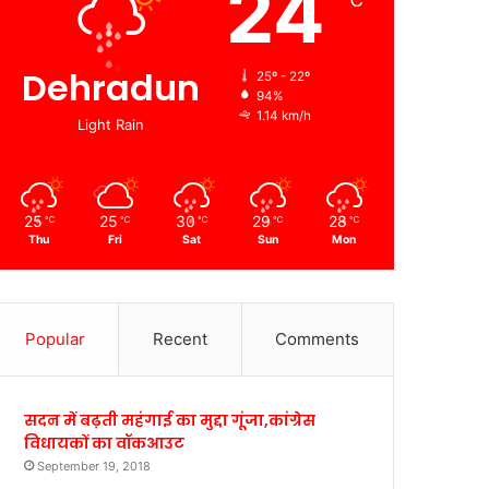
24
℃
Dehradun
25º - 22º
94%
1.14 km/h
Light Rain
25
25
30
29
28
℃
℃
℃
℃
℃
Thu
Fri
Sat
Sun
Mon
Popular
Recent
Comments
सदन में बढ़ती महंगाई का मुद्दा गूंजा,कांग्रेस
विधायकों का वॉकआउट
September 19, 2018