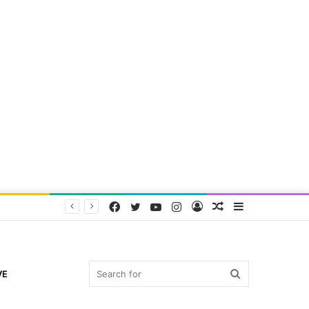
Facebook
Twitter
YouTube
Instagram
Log
Random
Sidebar
In
Article
Search
VE