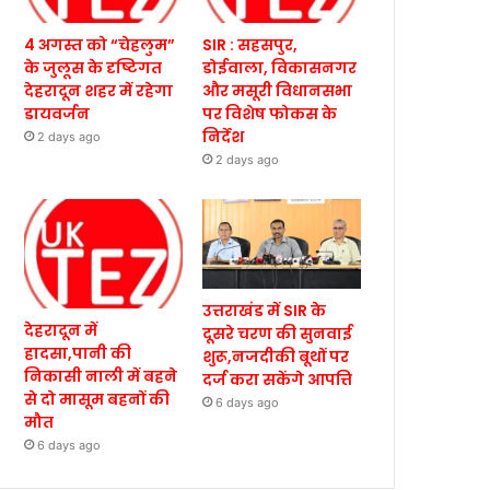
4 अगस्त को “चेहलुम”
SIR : सहसपुर,
के जुलूस के दृष्टिगत
डोईवाला, विकासनगर
देहरादून शहर में रहेगा
और मसूरी विधानसभा
डायवर्जन
पर विशेष फोकस के
निर्देश
2 days ago
2 days ago
उत्तराखंड में SIR के
देहरादून में
दूसरे चरण की सुनवाई
हादसा,पानी की
शुरू,नजदीकी बूथों पर
निकासी नाली में बहने
दर्ज करा सकेंगे आपत्ति
से दो मासूम बहनों की
6 days ago
मौत
6 days ago