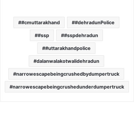
#cmuttarakhand
#dehradunPolice
#ssp
#sspdehradun
#uttarakhandpolice
dalanwalakotwalidehradun
narrowescapebeingcrushedbydumpertruck
narrowescapebeingcrushedunderdumpertruck