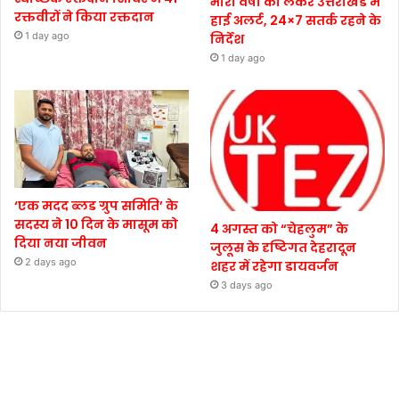
भारी वर्षा को लेकर उत्तराखंड में
रक्तवीरों ने किया रक्तदान
हाई अलर्ट, 24×7 सतर्क रहने के
1 day ago
निर्देश
1 day ago
‘एक मदद ब्लड ग्रुप समिति’ के
सदस्य ने 10 दिन के मासूम को
4 अगस्त को “चेहलुम” के
दिया नया जीवन
जुलूस के दृष्टिगत देहरादून
2 days ago
शहर में रहेगा डायवर्जन
3 days ago