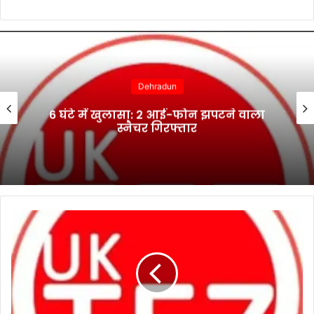
Dehradun
6 घंटे में खुलासा: 2 आई-फोन झपटने वाला
स्नैचर गिरफ्तार