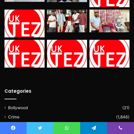
Categories
Bollywood
(21)
Crime
(1,846)
Dehradun
(7,793)