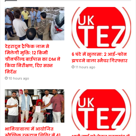
देहरादून ट्रैफिक जाम से
मिलेगी मुक्ति: 12 किमी
6 घंटे में खुलासा: 2 आई-फोन
ग्रीनफील्ड बाईपास का DM ने
झपटने वाला स्नैचर गिरफ्तार
किया निरीक्षण, दिए सख्त
11 hours ago
निर्देश
10 hours ago
भानियावाला में आयोजित
स्वैच्छिक रक्तदान शिविर में 41