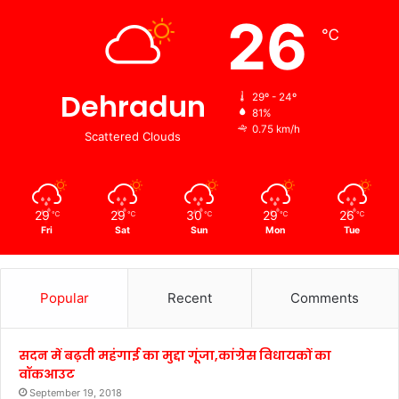
26
℃
Dehradun
29º - 24º
81%
0.75 km/h
Scattered Clouds
29
29
30
29
26
℃
℃
℃
℃
℃
Fri
Sat
Sun
Mon
Tue
Popular
Recent
Comments
सदन में बढ़ती महंगाई का मुद्दा गूंजा,कांग्रेस विधायकों का
वॉकआउट
September 19, 2018