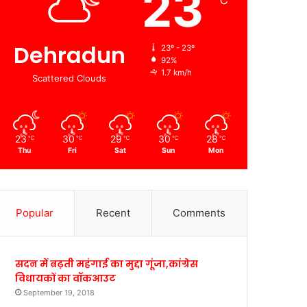
23
℃
Dehradun
23º - 23º
92%
1.7 km/h
Scattered Clouds
23
30
29
30
28
℃
℃
℃
℃
℃
Thu
Fri
Sat
Sun
Mon
Popular
Recent
Comments
सदन में बढ़ती महंगाई का मुद्दा गूंजा,कांग्रेस
विधायकों का वॉकआउट
September 19, 2018