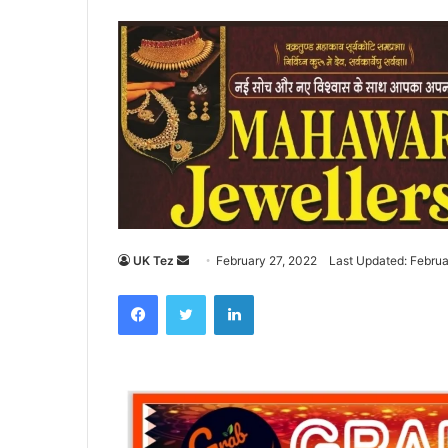
UK Tez
S
February 27, 2022
Last Updated: Februa
e
Facebook
Twitter
LinkedIn
n
d
a
n
e
m