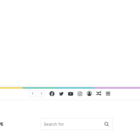
Facebook
Twitter
YouTube
Instagram
Log
Random
Sidebar
In
Article
Search
VE