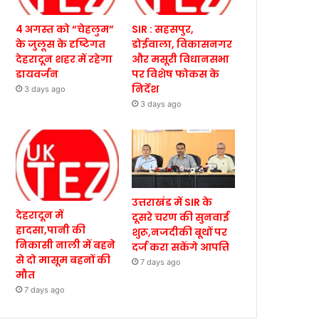
4 अगस्त को “चेहलुम”
SIR : सहसपुर,
के जुलूस के दृष्टिगत
डोईवाला, विकासनगर
देहरादून शहर में रहेगा
और मसूरी विधानसभा
डायवर्जन
पर विशेष फोकस के
निर्देश
3 days ago
3 days ago
उत्तराखंड में SIR के
देहरादून में
दूसरे चरण की सुनवाई
हादसा,पानी की
शुरू,नजदीकी बूथों पर
निकासी नाली में बहने
दर्ज करा सकेंगे आपत्ति
से दो मासूम बहनों की
7 days ago
मौत
7 days ago