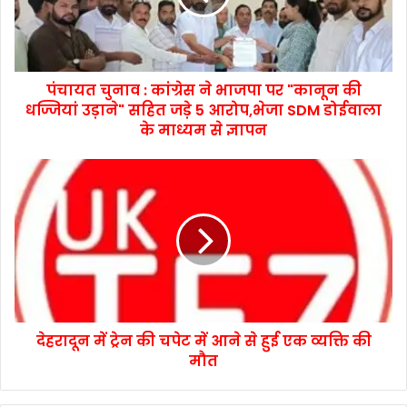
पंचायत चुनाव : कांग्रेस ने भाजपा पर "कानून की
धज्जियां उड़ाने" सहित जड़े 5 आरोप,भेजा SDM डोईवाला
के माध्यम से ज्ञापन
देहरादून में ट्रेन की चपेट में आने से हुई एक व्यक्ति की
मौत