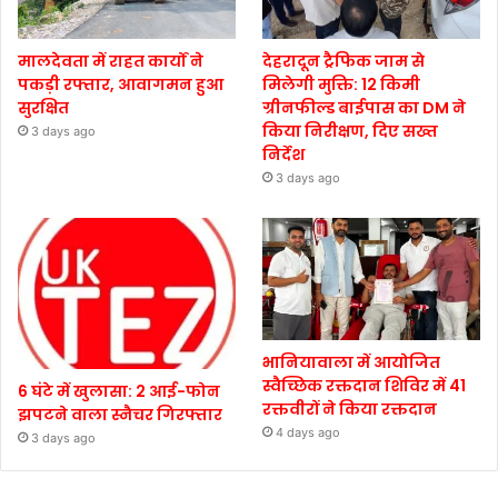
मालदेवता में राहत कार्यों ने
देहरादून ट्रैफिक जाम से
पकड़ी रफ्तार, आवागमन हुआ
मिलेगी मुक्ति: 12 किमी
सुरक्षित
ग्रीनफील्ड बाईपास का DM ने
किया निरीक्षण, दिए सख्त
3 days ago
निर्देश
3 days ago
भानियावाला में आयोजित
स्वैच्छिक रक्तदान शिविर में 41
6 घंटे में खुलासा: 2 आई-फोन
रक्तवीरों ने किया रक्तदान
झपटने वाला स्नैचर गिरफ्तार
4 days ago
3 days ago