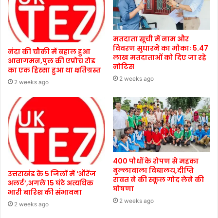
मतदाता सूची में नाम और
विवरण सुधारने का मौकाः 5.47
नंदा की चौकी में बहाल हुआ
लाख मतदाताओं को दिए जा रहे
आवागमन,पुल की एप्रोच रोड
नोटिस
का एक हिस्सा हुआ था क्षतिग्रस्त
2 weeks ago
2 weeks ago
400 पौधों के रोपण से महका
बुल्लावाला विद्यालय,दीप्ति
उत्तराखंड के 5 जिलों में ‘ऑरेंज
रावत ने की स्कूल गोद लेने की
अलर्ट’,अगले 15 घंटे अत्यधिक
घोषणा
भारी बारिश की संभावना
2 weeks ago
2 weeks ago