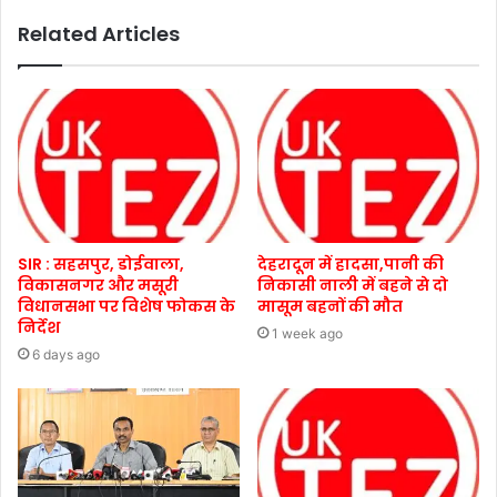
Related Articles
SIR : सहसपुर, डोईवाला,
देहरादून में हादसा,पानी की
विकासनगर और मसूरी
निकासी नाली में बहने से दो
विधानसभा पर विशेष फोकस के
मासूम बहनों की मौत
निर्देश
1 week ago
6 days ago