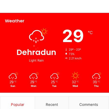
Weather
29
℃
Dehradun
29º - 23º
73%
2.21 km/h
Light Rain
29
29
25
32
30
℃
℃
℃
℃
℃
Sun
Mon
Tue
Wed
Thu
Popular
Recent
Comments