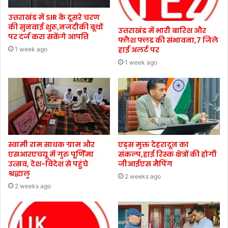
उत्तराखंड में SIR के दूसरे चरण
की सुनवाई शुरू,नजदीकी बूथों
उत्तराखंड में भारी बारिश और
पर दर्ज करा सकेंगे आपत्ति
फ्लैश फ्लड की संभावना,7 जिले
हाई अलर्ट पर
1 week ago
1 week ago
स्वामी राम साधक ग्राम और
एड्स मुक्त देहरादून का
एसआरएचयू में गुरु पूर्णिमा
संकल्प,हाई रिस्क क्षेत्रों की होगी
उत्सव, देश-विदेश से पहुंचे
जीआईएस मैपिंग
श्रद्धालु
2 weeks ago
2 weeks ago