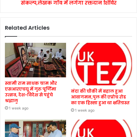
संकल्प,लेखक गाँव में लगेगा रक्तदान शिविर
Related Articles
स्वामी राम साधक ग्राम और
एसआरएचयू में गुरु पूर्णिमा
नंदा की चौकी में बहाल हुआ
उत्सव, देश-विदेश से पहुंचे
आवागमन,पुल की एप्रोच रोड
श्रद्धालु
का एक हिस्सा हुआ था क्षतिग्रस्त
1 week ago
1 week ago