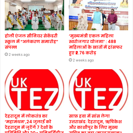
होली एंजल सीनियर सेकेंडरी
‘मुख्यमंत्री एकल महिला
स्कूल में “अलंकरण समारोह”
स्वरोजगार योजना’ : 488
संपन्न
महिलाओं के खातों में ट्रांसफर
हुए ₹2.76 करोड़
2 weeks ago
2 weeks ago
देहरादून में लोकतंत्र का
साफ़ हवा में सांस लेगा
‘महामंथन’,24 जुलाई को
उत्तराखंड: देहरादून, ऋषिकेश
देहरादून में जुटेंगे 7 देशों के
और काशीपुर के लिए मुख्य