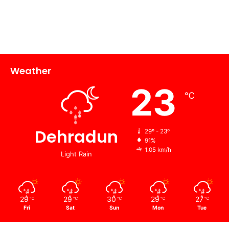
Weather
23
℃
Dehradun
29º - 23º
91%
1.05 km/h
Light Rain
29
29
30
29
27
℃
℃
℃
℃
℃
Fri
Sat
Sun
Mon
Tue