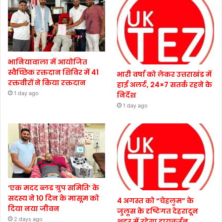
भानियावाला में आयोजित
स्वैच्छिक रक्तदान शिविर में 41
भारी वर्षा को लेकर उत्तराखंड में
रक्तवीरों ने किया रक्तदान
हाई अलर्ट, 24×7 सतर्क रहने के
1 day ago
निर्देश
1 day ago
‘एक मदद ब्लड ग्रुप समिति’ के
सदस्य ने 10 दिन के मासूम को
4 अगस्त को “चेहलुम” के
दिया नया जीवन
जुलूस के दृष्टिगत देहरादून
2 days ago
शहर में रहेगा डायवर्जन