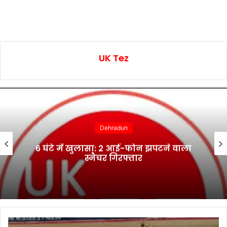
UK Tez
Dehradun
6 घंटे में खुलासा: 2 आई-फोन झपटने वाला
स्नैचर गिरफ्तार