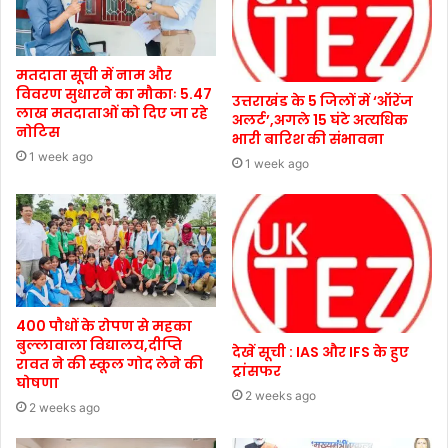
मतदाता सूची में नाम और
विवरण सुधारने का मौकाः 5.47
उत्तराखंड के 5 जिलों में ‘ऑरेंज
लाख मतदाताओं को दिए जा रहे
अलर्ट’,अगले 15 घंटे अत्यधिक
नोटिस
भारी बारिश की संभावना
1 week ago
1 week ago
400 पौधों के रोपण से महका
बुल्लावाला विद्यालय,दीप्ति
देखें सूची : IAS और IFS के हुए
रावत ने की स्कूल गोद लेने की
ट्रांसफर
घोषणा
2 weeks ago
2 weeks ago