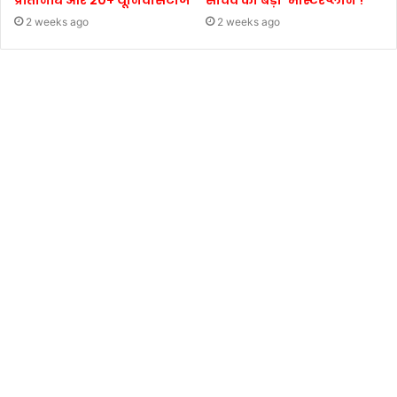
प्रतिनिधि और 20+ यूनिवर्सिटीज
सचिव का बड़ा ‘मास्टरप्लान’!
2 weeks ago
2 weeks ago