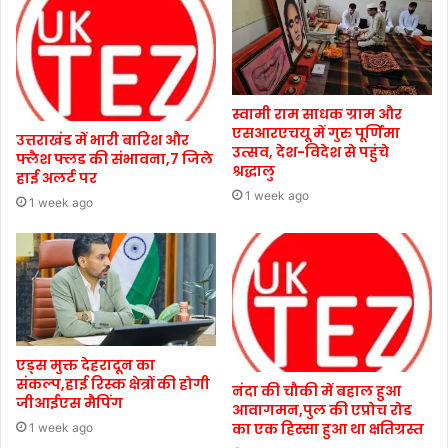
स्वामी राम साधक ग्राम और
एसआरएचयू में गुरु पूर्णिमा
उत्तराखंड में भारी बारिश और
उत्सव, देश-विदेश से पहुंचे
फ्लैश फ्लड की संभावना,7 जिले
श्रद्धालु
हाई अलर्ट पर
1 week ago
1 week ago
एड्स मुक्त देहरादून का
संकल्प,हाई रिस्क क्षेत्रों की होगी
नंदा की चौकी में बहाल हुआ
जीआईएस मैपिंग
आवागमन,पुल की एप्रोच रोड
का एक हिस्सा हुआ था क्षतिग्रस्त
1 week ago