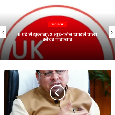
Dehradun
6 घंटे में खुलासा: 2 आई-फोन झपटने वाला
स्नैचर गिरफ्तार