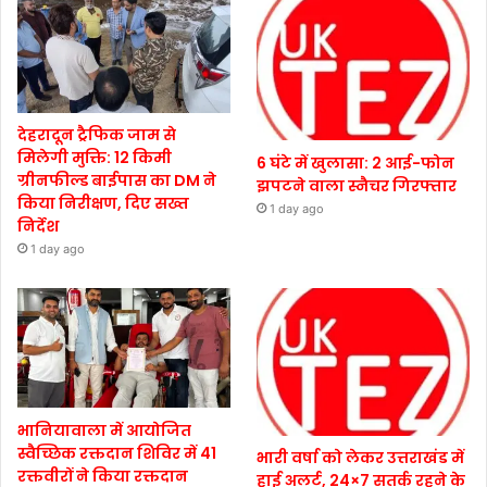
देहरादून ट्रैफिक जाम से
मिलेगी मुक्ति: 12 किमी
6 घंटे में खुलासा: 2 आई-फोन
ग्रीनफील्ड बाईपास का DM ने
झपटने वाला स्नैचर गिरफ्तार
किया निरीक्षण, दिए सख्त
1 day ago
निर्देश
1 day ago
भानियावाला में आयोजित
स्वैच्छिक रक्तदान शिविर में 41
भारी वर्षा को लेकर उत्तराखंड में
रक्तवीरों ने किया रक्तदान
हाई अलर्ट, 24×7 सतर्क रहने के