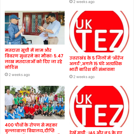
2 weeks ago
मतदाता सूची में नाम और
विवरण सुधारने का मौकाः 5.47
उत्तराखंड के 5 जिलों में ‘ऑरेंज
लाख मतदाताओं को दिए जा रहे
अलर्ट’,अगले 15 घंटे अत्यधिक
नोटिस
भारी बारिश की संभावना
2 weeks ago
2 weeks ago
400 पौधों के रोपण से महका
बुल्लावाला विद्यालय,दीप्ति
देखें सूची : IAS और IFS के हुए