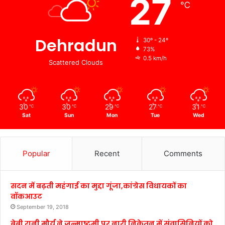
27
℃
Dehradun
30º - 24º
73%
0.5 km/h
Scattered Clouds
30
30
29
27
31
℃
℃
℃
℃
℃
Sat
Sun
Mon
Tue
Wed
Popular
Recent
Comments
सदन में बढ़ती महंगाई का मुद्दा गूंजा,कांग्रेस विधायकों का
वॉकआउट
September 19, 2018
बेबी रानी मौर्य ने जन्माष्टमी पर नारी निकेतन में संवासिनियों को