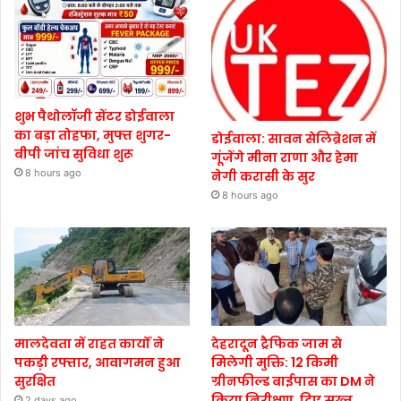
शुभ पैथोलॉजी सेंटर डोईवाला
का बड़ा तोहफा, मुफ्त शुगर-
डोईवाला: सावन सेलिब्रेशन में
बीपी जांच सुविधा शुरू
गूंजेंगे मीना राणा और हेमा
8 hours ago
नेगी करासी के सुर
8 hours ago
मालदेवता में राहत कार्यों ने
देहरादून ट्रैफिक जाम से
पकड़ी रफ्तार, आवागमन हुआ
मिलेगी मुक्ति: 12 किमी
सुरक्षित
ग्रीनफील्ड बाईपास का DM ने
किया निरीक्षण, दिए सख्त
2 days ago