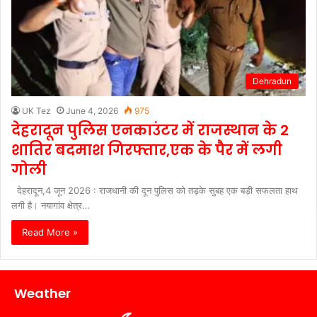
Dehradun
UK Tez
June 4, 2026
975
देहरादून पुलिस एनकाउंटर में राजस्थान के 2
शातिर बदमाश गिरफ्तार,एक के पैर में लगी
गोली
देहरादून,4 जून 2026 : राजधानी की दून पुलिस को तड़के सुबह एक बड़ी सफलता हाथ
लगी है। नयागांव क्षेत्र…
Read More »
Weather