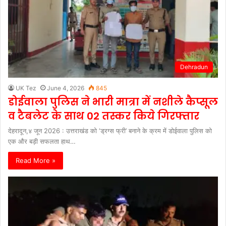
Dehradun
UK Tez
June 4, 2026
845
डोईवाला पुलिस ने भारी मात्रा में नशीले कैप्सूल
व टैबलेट के साथ 02 तस्कर किये गिरफ्तार
देहरादून,४ जून 2026 : उत्तराखंड को ‘ड्रग्स फ्री’ बनाने के क्रम में डोईवाला पुलिस को
एक और बड़ी सफलता हाथ…
Read More »