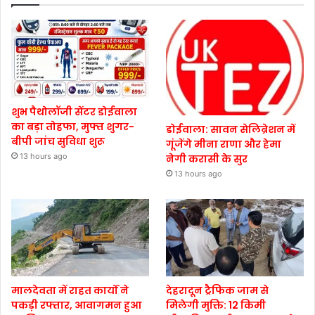
शुभ पैथोलॉजी सेंटर डोईवाला
का बड़ा तोहफा, मुफ्त शुगर-
डोईवाला: सावन सेलिब्रेशन में
बीपी जांच सुविधा शुरू
गूंजेंगे मीना राणा और हेमा
13 hours ago
नेगी करासी के सुर
13 hours ago
मालदेवता में राहत कार्यों ने
देहरादून ट्रैफिक जाम से
पकड़ी रफ्तार, आवागमन हुआ
मिलेगी मुक्ति: 12 किमी