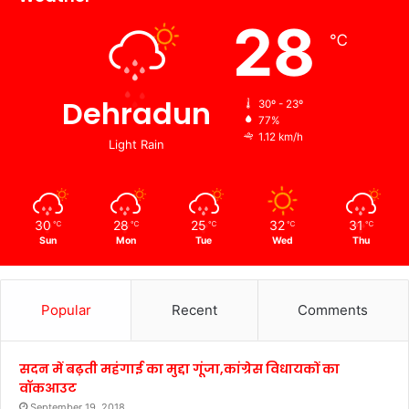
28
℃
Dehradun
30º - 23º
77%
1.12 km/h
Light Rain
30
28
25
32
31
℃
℃
℃
℃
℃
Sun
Mon
Tue
Wed
Thu
Popular
Recent
Comments
सदन में बढ़ती महंगाई का मुद्दा गूंजा,कांग्रेस विधायकों का
वॉकआउट
September 19, 2018