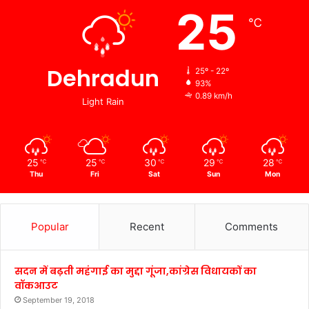
25
℃
Dehradun
25º - 22º
93%
0.89 km/h
Light Rain
25
25
30
29
28
℃
℃
℃
℃
℃
Thu
Fri
Sat
Sun
Mon
Popular
Recent
Comments
सदन में बढ़ती महंगाई का मुद्दा गूंजा,कांग्रेस विधायकों का
वॉकआउट
September 19, 2018