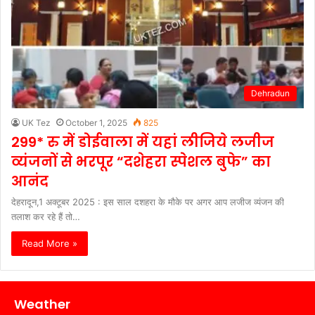
Dehradun
UK Tez
October 1, 2025
825
299* रु में डोईवाला में यहां लीजिये लजीज
व्यंजनों से भरपूर “दशेहरा स्पेशल बुफे” का
आनंद
देहरादून,1 अक्टूबर 2025 : इस साल दशहरा के मौके पर अगर आप लजीज व्यंजन की
तलाश कर रहे हैं तो…
Read More »
Weather