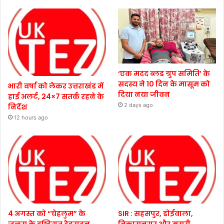
‘एक मदद ब्लड ग्रुप समिति’ के
सदस्य ने 10 दिन के मासूम को
भारी वर्षा को लेकर उत्तराखंड में
दिया नया जीवन
हाई अलर्ट, 24×7 सतर्क रहने के
2 days ago
निर्देश
12 hours ago
4 अगस्त को “चेहलुम” के
SIR : सहसपुर, डोईवाला,