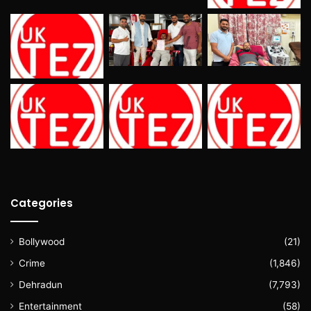
Categories
Bollywood
(21)
Crime
(1,846)
Dehradun
(7,793)
Entertainment
(58)