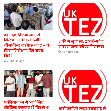
देहरादून ट्रैफिक जाम से
मिलेगी मुक्ति: 12 किमी
6 घंटे में खुलासा: 2 आई-फोन
ग्रीनफील्ड बाईपास का DM ने
झपटने वाला स्नैचर गिरफ्तार
किया निरीक्षण, दिए सख्त
24 hours ago
निर्देश
23 hours ago
भानियावाला में आयोजित
स्वैच्छिक रक्तदान शिविर में 41
भारी वर्षा को लेकर उत्तराखंड में