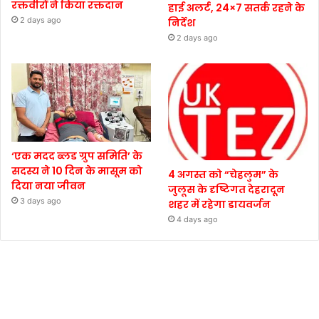
रक्तवीरों ने किया रक्तदान
हाई अलर्ट, 24×7 सतर्क रहने के
2 days ago
निर्देश
2 days ago
‘एक मदद ब्लड ग्रुप समिति’ के
सदस्य ने 10 दिन के मासूम को
4 अगस्त को “चेहलुम” के
दिया नया जीवन
जुलूस के दृष्टिगत देहरादून
3 days ago
शहर में रहेगा डायवर्जन
4 days ago