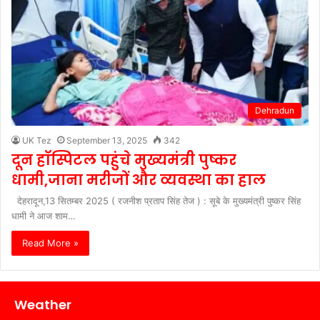
Dehradun
UK Tez
September 13, 2025
342
दून हॉस्पिटल पहुंचे मुख्यमंत्री पुष्कर
धामी,जाना मरीजों और व्यवस्था का हाल
देहरादून,13 सितम्बर 2025 ( रजनीश प्रताप सिंह तेज ) : सूबे के मुख्यमंत्री पुष्कर सिंह
धामी ने आज शाम…
Read More »
Weather