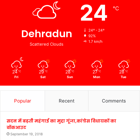
24
℃
Dehradun
24º - 24º
92%
1.7 km/h
Scattered Clouds
24
29
28
27
28
℃
℃
℃
℃
℃
Fri
Sat
Sun
Mon
Tue
Popular
Recent
Comments
सदन में बढ़ती महंगाई का मुद्दा गूंजा,कांग्रेस विधायकों का
वॉकआउट
September 19, 2018